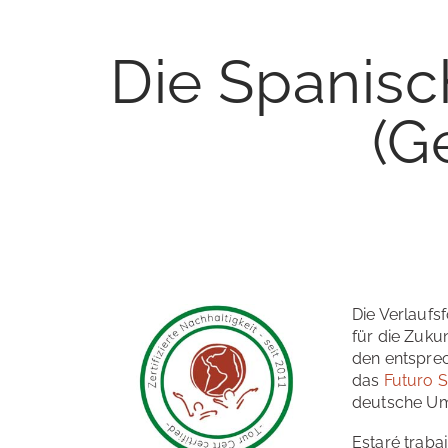
Die Spanisc
(G
Die Verlaufs
für die Zuku
den entsprec
das
Futuro 
deutsche Umg
Estaré trabaj