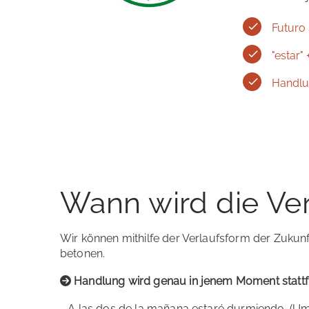
Futuro
"estar"
Handlu
Wann wird die Ve
Wir können mithilfe der Verlaufsform der Zukunf
betonen.
Handlung wird genau in jenem Moment stattf
- A las dos de la mañana estaré durmiendo. (Um 