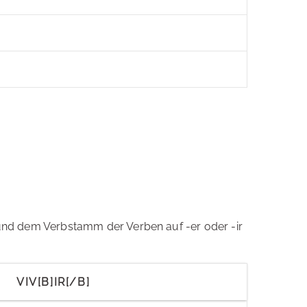
nd dem Verbstamm der Verben auf -er oder -ir
VIV[B]IR[/B]