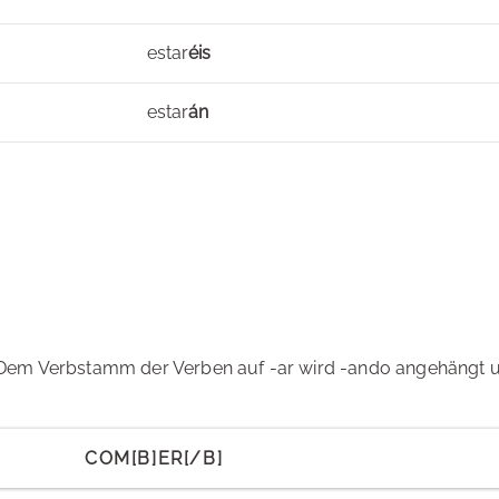
estar
éis
estar
án
Dem Verbstamm der Verben auf -ar wird -ando angehängt u
COM[B]ER[/B]