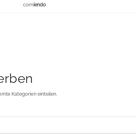
com
iendo
erben
mte Kategorien einteilen.