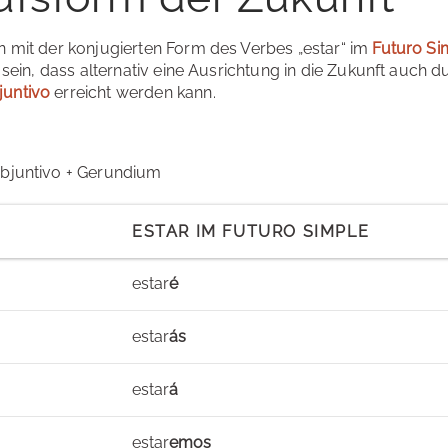
n mit der konjugierten Form des Verbes „estar“ im
Futuro Si
t sein, dass alternativ eine Ausrichtung in die Zukunft auch
juntivo
erreicht werden kann.
ubjuntivo + Gerundium
ESTAR IM FUTURO SIMPLE
estar
é
estar
ás
estar
á
estar
emos