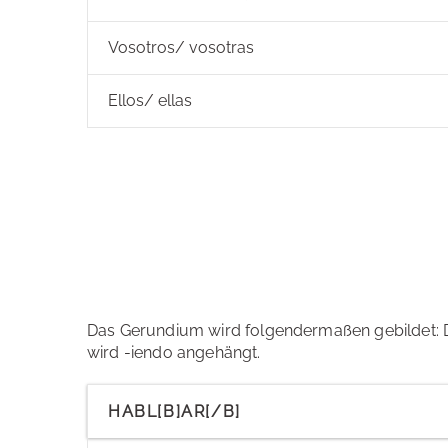
Vosotros/ vosotras
Ellos/ ellas
Das Gerundium wird folgendermaßen gebildet: 
wird -iendo angehängt.
HABL[B]AR[/B]