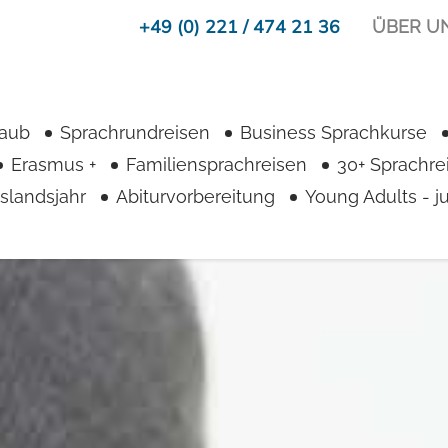
+49 (0) 221 / 474 21 36
ÜBER U
laub
Sprachrundreisen
Business Sprachkurse
Erasmus +
Familiensprachreisen
30+ Sprachre
slandsjahr
Abiturvorbereitung
Young Adults - 