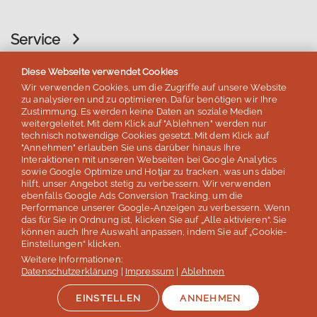
Service
Diese Webseite verwendet Cookies
Wir verwenden Cookies, um die Zugriffe auf unsere Website
zu analysieren und zu optimieren. Dafür benötigen wir Ihre
Zustimmung. Es werden keine Daten an soziale Medien
Kundenbewertungen & Studien
weitergeleitet. Mit dem Klick auf "Ablehnen" werden nur
technisch notwendige Cookies gesetzt. Mit dem Klick auf
Trustpilot Bewertungen
"Annehmen" erlauben Sie uns darüber hinaus Ihre
Interaktionen mit unseren Webseiten bei Google Analytics
sowie Google Optimize und Hotjar zu tracken, was uns dabei
hilft, unser Angebot stetig zu verbessern. Wir verwenden
4,5 von 5 Sternen
ebenfalls Google Ads Conversion Tracking, um die
Performance unserer Google-Anzeigen zu verbessern. Wenn
basierend auf 38 Bewertungen
das für Sie in Ordnung ist, klicken Sie auf „Alle aktivieren“. Sie
Stand: Juli 2026
können auch Ihre Auswahl anpassen, indem Sie auf „Cookie-
Einstellungen“ klicken.
Weitere Informationen:
Google Bewertungen
Datenschutzerklärung
|
Impressum
|
Ablehnen
EINSTELLEN
ANNEHMEN
4,8 von 5 Sternen