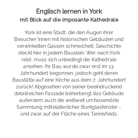
Englisch lernen in York
Spezialkurse
: Englisch für die Universität, 50+ Sprache
Kultur & Festivals
Aktiv
mit Blick auf die imposante Kathedrale
Die Bewohner*innen Yorks genießen eine blühende
Examensvorbereitung
: IELTS
York ist eine Stadt, die den Augen ihrer
Festivalszene. Hier findet monatlich mindestens ein
Besucher*innen mit historischen Gebäuden und
Bildungsurlaub
Festival statt! Dabei sind historische Festivals und
: Baden-Württemberg, Bremen, Berlin,
verwinkelten Gassen schmeichelt. Geschichte
Brandenburg, Hamburg, Hessen, Niedersachsen,
Aufführungen natürlich ein Muss, aber es finden auch
steckt hier in jedem Baustein. Wer nach York
Nordrhein-Westfalen, Rheinland-Pfalz, Sachsen-Anhalt,
andere, wie Food, Musik und Film Festivals oder
reist, muss sich unbedingt die Kathedrale
Saarland, Schleswig-Holstein, Thüringen
Gartenshows statt. Aktuelle Festivals und Daten finden
ansehen. Ihr Bau wurde zwar erst im 13.
Sie [url
Jahrhundert begonnen, jedoch geht deren
extern=/https://www.visityork.org/events/category/festiva
Baustätte auf eine Kirche aus dem 7. Jahrhundert
zurück! Abgesehen von seiner beeindruckend
detailreichen Fassade beherbergt das Gebäude
außerdem auch die weltweit umfassendste
Sammlung mittelalterlicher Buntglasfenster -
und zwar auf der Fläche eines Tennisfelds.
Alternativen
Alternativ können Sie selbstverständlich auch nur den
Sprachkurs bei uns buchen und sich selbst eine