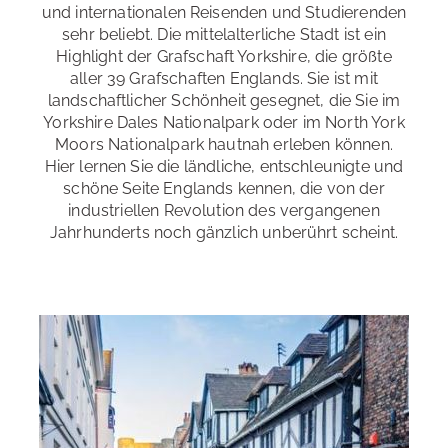
und internationalen Reisenden und Studierenden
Abendaktivitäten, wie Kino- und Theaterabende,
sehr beliebt. Die mittelalterliche Stadt ist ein
Restaurants und Cafés
Bowling, Tanzen oder Fußball
: in unmittelbarer Nähe
Highlight der Grafschaft Yorkshire, die größte
Einkaufsmöglichkeiten
: in unmittelbarer Nähe
aller 39 Grafschaften Englands. Sie ist mit
landschaftlicher Schönheit gesegnet, die Sie im
Sightseeing
: in unmittelbarer Nähe
Yorkshire Dales Nationalpark oder im North York
Moors Nationalpark hautnah erleben können.
Hier lernen Sie die ländliche, entschleunigte und
schöne Seite Englands kennen, die von der
industriellen Revolution des vergangenen
Jahrhunderts noch gänzlich unberührt scheint.