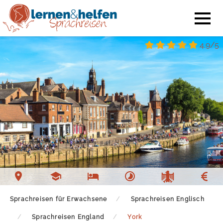
4.9/5
Sprachschule York
Unterkunft York
Freizeit York
Sprachreisen für Erwachsene
Sprachreisen Englisch
Sprachreisen England
York