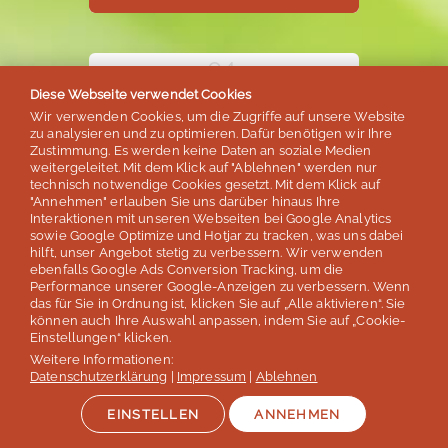
Diese Webseite verwendet Cookies
Unser Dankeschön!
Wir verwenden Cookies, um die Zugriffe auf unsere Website
zu analysieren und zu optimieren. Dafür benötigen wir Ihre
20€
Zustimmung. Es werden keine Daten an soziale Medien
weitergeleitet. Mit dem Klick auf "Ablehnen" werden nur
technisch notwendige Cookies gesetzt. Mit dem Klick auf
"Annehmen" erlauben Sie uns darüber hinaus Ihre
für Ihre Weiterempfehlung
Interaktionen mit unseren Webseiten bei Google Analytics
sowie Google Optimize und Hotjar zu tracken, was uns dabei
Für jede Weiterempfehlung,
hilft, unser Angebot stetig zu verbessern. Wir verwenden
die zu einer Reisebuchung
ebenfalls Google Ads Conversion Tracking, um die
Performance unserer Google-Anzeigen zu verbessern. Wenn
führt.
das für Sie in Ordnung ist, klicken Sie auf „Alle aktivieren“. Sie
können auch Ihre Auswahl anpassen, indem Sie auf „Cookie-
Einstellungen“ klicken.
Weitere Informationen:
Datenschutzerklärung
|
Impressum
|
Ablehnen
SPRECHEN SIE UNS AN!
EINSTELLEN
ANNEHMEN