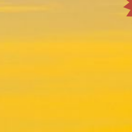
beobachten. Hier können Sie
Niedersachsen, Rheinland-Pfalz,
wandern, Fahrrad fahren, über fast
Saarland, Sachsen-Anhalt,
S
unberührte Seestrände schlendern
Schleswig-Holstein, Thüringen
und frei lebende Bisons
beobachten, sowie auch
spektakuläre Sonnenuntergänge
über dem See genießen.