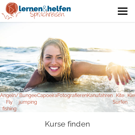
Angeln/
Bungee
Capoeira
Fotografieren
Kanufahren
Kite
Kle
Fly
jumping
Surfen
fishing
Kurse finden