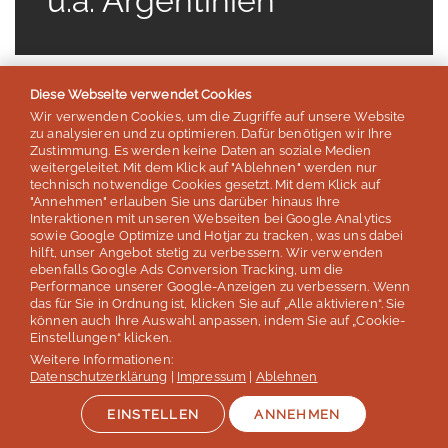
u.a. Argentinien
Diese Webseite verwendet Cookies
Wir verwenden Cookies, um die Zugriffe auf unsere Website
zu analysieren und zu optimieren. Dafür benötigen wir Ihre
Zustimmung. Es werden keine Daten an soziale Medien
weitergeleitet. Mit dem Klick auf "Ablehnen" werden nur
technisch notwendige Cookies gesetzt. Mit dem Klick auf
"Annehmen" erlauben Sie uns darüber hinaus Ihre
Interaktionen mit unseren Webseiten bei Google Analytics
sowie Google Optimize und Hotjar zu tracken, was uns dabei
hilft, unser Angebot stetig zu verbessern. Wir verwenden
ebenfalls Google Ads Conversion Tracking, um die
Performance unserer Google-Anzeigen zu verbessern. Wenn
das für Sie in Ordnung ist, klicken Sie auf „Alle aktivieren“. Sie
können auch Ihre Auswahl anpassen, indem Sie auf „Cookie-
Einstellungen“ klicken.
KITE SURFEN
Weitere Informationen:
Datenschutzerklärung
|
Impressum
|
Ablehnen
Reiten Sie über die Wellen!
EINSTELLEN
ANNEHMEN
Kitesurfen ist ein Wassersport, der Surfen mit