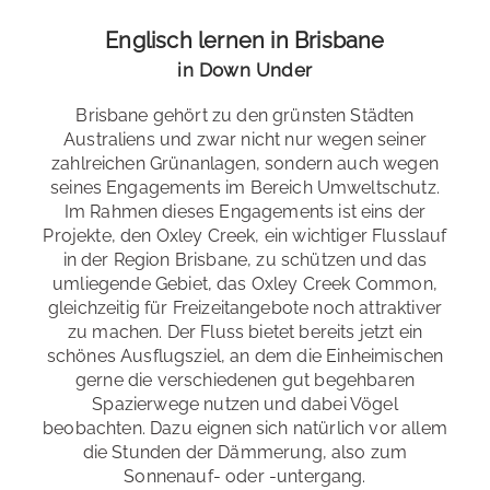
Niveaustufen
: Anfänger *innen A1 bis Fortgeschrittene
Unsere Unterkünfte
Englisch lernen in Brisbane
C1
in Down Under
persönlich ausgewählt
Spezialkurse
: Business English (Hybridkurs), Sprache &
Barista Kaffee
Brisbane gehört zu den grünsten Städten
liebevolle Gastgeber*innen
Australiens und zwar nicht nur wegen seiner
Examensvorbereitung
: IELTS, Cambridge
max. 40 min zur Schule
zahlreichen Grünanlagen, sondern auch wegen
Moreton und North Stradbroke Island
seines Engagements im Bereich Umweltschutz.
Im Rahmen dieses Engagements ist eins der
Moreton Island und North Stradbroke Island liegen vor
Projekte, den Oxley Creek, ein wichtiger Flusslauf
Bildungsurlaub
: Baden-Württemberg, Bremen, Berlin,
der Küste in der Nähe von Brisbane und bieten mit ihrer
in der Region Brisbane, zu schützen und das
Brandenburg, Hamburg, Hessen, Niedersachsen,
atemberaubenden Natur eine abwechslungsreiche
Gastfamilien
: EZ oder DZ (HP mit VP an den
umliegende Gebiet, das Oxley Creek Common,
Rheinland-Pfalz, Sachsen-Anhalt, Saarland, Schleswig-
Zuflucht aus der Stadt. Sie erwarten unberührte
Wochenenden)
gleichzeitig für Freizeitangebote noch attraktiver
Holstein, Thüringen
Strände, kristallklares Wasser und verschiedene
zu machen. Der Fluss bietet bereits jetzt ein
Schülerresidenz
: ohne Verpflegung
Wildtiere, wie Kängurus, Koalas und Delfine. Sie können
schönes Ausflugsziel, an dem die Einheimischen
auch aktiv werden auf traumhaften Wanderwege an
gerne die verschiedenen gut begehbaren
Hotels oder B&Bs
: ohne Verpflegung oder Frühstück
der Küste oder im Inneren, beim Sandboarding und
Alle Sprachkurse
Spazierwege nutzen und dabei Vögel
Schnorcheln oder Tauchen. Die beiden Inseln sind
beobachten. Dazu eignen sich natürlich vor allem
wirklich ein Traum für Outdoor- und Natur-Fans, aber
die Stunden der Dämmerung, also zum
auch für bequeme Reisende ein zauberhaftes Erlebnis.
Sonnenauf- oder -untergang.