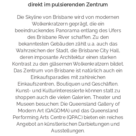
direkt im pulsierenden Zentrum
Wohnraum, in dem Sie sich selbst versorgen können.
Die Residenz verfügt außerdem über einen Grillplatz
Erreichbarkeit
: sehr gut - zu Fuß und mit dem ÖPNV
Die Skyline von Brisbane wird von modernen
und einen Pool.
Wolkenkratzern geprägt, die ein
Restaurants und Cafés
: in unmittelbarer Nähe
beeindruckendes Panorama entlang des Ufers
Zimmertyp
: Einzelzimmer
des Brisbane River schaffen. Zu den
Einkaufsmöglichkeiten
: in unmittelbarer Nähe
bekanntesten Gebäuden zählt u.a. auch das
Verpflegung
: keine
Sightseeing
: in unmittelbarer Nähe
Wahrzeichen der Stadt, die Brisbane City Hall,
Bad
: Gemeinschaftsbad
deren imposante Architektur einen starken
Kontrast zu den gläsernen Wolkenkratzern bildet.
Entfernung zur Schule
: ca. 10 min zu Fuß
Das Zentrum von Brisbane ist natürlich auch ein
Einkaufsparadies mit zahlreichen
vorhanden
Einkaufszentren, Boutiquen und Geschäften.
Kunst- und Kulturinteressierte können statt zu
Sprachreise mit Sport
shoppen auch die vielen Galerien, Theater und
Museen besuchen: Die Queensland Gallery of
Machen Sie mehr aus Ihrer Sprachreise! Hier eine
Modern Art (QAGOMA) und das Queensland
Auswahl an Möglichkeiten für eine aktiv Sprachreise:
Performing Arts Centre (QPAC) bieten ein reiches
Segeln
,
Kitesurfen
,
Trekking & Wandern
,
Yoga
,
Kanu- &
Angebot an künstlerischen Darbietungen und
Kayakfahren
,
Schnorcheln & Tauchen
Ausstellungen.