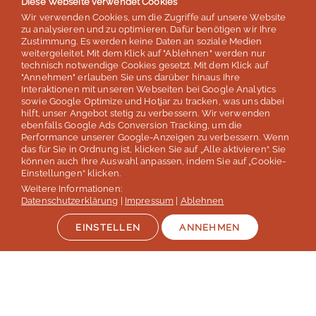
Diese Webseite verwendet Cookies
basierend auf 254 Bewertungen
Wir verwenden Cookies, um die Zugriffe auf unsere Website
Stand: Juli 2026
zu analysieren und zu optimieren. Dafür benötigen wir Ihre
Zustimmung. Es werden keine Daten an soziale Medien
weitergeleitet. Mit dem Klick auf "Ablehnen" werden nur
technisch notwendige Cookies gesetzt. Mit dem Klick auf
Top 5
"Annehmen" erlauben Sie uns darüber hinaus Ihre
Interaktionen mit unseren Webseiten bei Google Analytics
der deutschen Sprachreisenveranstalter
sowie Google Optimize und Hotjar zu tracken, was uns dabei
hilft, unser Angebot stetig zu verbessern. Wir verwenden
laut Studie „Berufliche Weiterbildung 2026” des SZ Instituts
ebenfalls Google Ads Conversion Tracking, um die
der
Süddeutschen Zeitung
Performance unserer Google-Anzeigen zu verbessern. Wenn
das für Sie in Ordnung ist, klicken Sie auf „Alle aktivieren“. Sie
können auch Ihre Auswahl anpassen, indem Sie auf „Cookie-
Mehr erfahren
Einstellungen“ klicken.
Weitere Informationen:
Datenschutzerklärung
|
Impressum
|
Ablehnen
EINSTELLEN
ANNEHMEN
Auszeichnungen & Mitgliedschaften