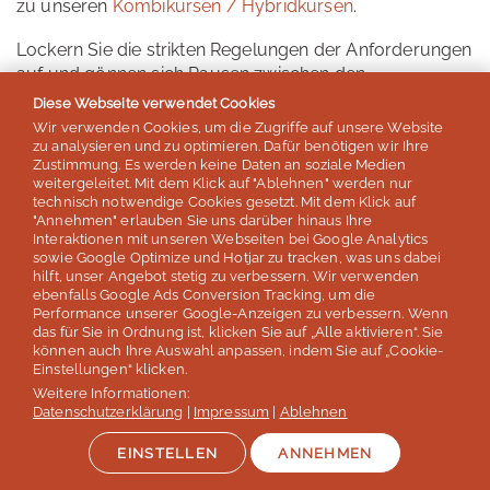
zu unseren
Kombikursen / Hybridkursen
.
Lockern Sie die strikten Regelungen der Anforderungen
auf und gönnen sich Pausen zwischen den
Unterrichtseinheiten. Daher ist der online Unterricht
Diese Webseite verwendet Cookies
besonders praktisch, weil die Lehrkräfte flexibler die
Wir verwenden Cookies, um die Zugriffe auf unsere Website
Unterrichtsstunden planen können.
zu analysieren und zu optimieren. Dafür benötigen wir Ihre
Zustimmung. Es werden keine Daten an soziale Medien
weitergeleitet. Mit dem Klick auf "Ablehnen" werden nur
Viele unserer Kund*innen sind begeistert vom
technisch notwendige Cookies gesetzt. Mit dem Klick auf
problemlosen Ablauf und der einfachen Handhabung
"Annehmen" erlauben Sie uns darüber hinaus Ihre
und Planung dieser Unterrichtsform.
Interaktionen mit unseren Webseiten bei Google Analytics
sowie Google Optimize und Hotjar zu tracken, was uns dabei
hilft, unser Angebot stetig zu verbessern. Wir verwenden
ebenfalls Google Ads Conversion Tracking, um die
Performance unserer Google-Anzeigen zu verbessern. Wenn
Onlinekurse als Bildungsurlaub
das für Sie in Ordnung ist, klicken Sie auf „Alle aktivieren“. Sie
können auch Ihre Auswahl anpassen, indem Sie auf „Cookie-
Sie möchten gar nicht verreisen und den
Einstellungen“ klicken.
Bildungsurlaub lieber als Onlinekurs wahrnehmen?
Weitere Informationen:
Datenschutzerklärung
|
Impressum
|
Ablehnen
Auch dies ist möglich. Die meisten Bundesländer und
Arbeitgeber*innen haben diese Möglichkeit in den
EINSTELLEN
ANNEHMEN
letzten Jahren zur Verfügung gestellt.