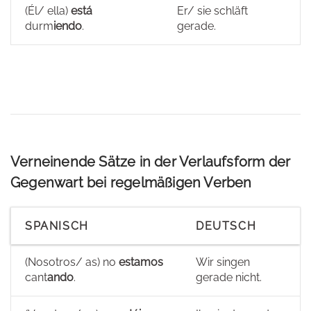
(Él/ ella)
está
Er/ sie schläft
durm
iendo
.
gerade.
Verneinende Sätze in der Verlaufsform der
Gegenwart bei regelmäßigen Verben
SPANISCH
DEUTSCH
(Nosotros/ as) no
estamos
Wir singen
cant
ando
.
gerade nicht.