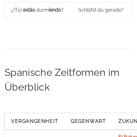
¿(Tú)
estás
durm
iendo
?
Schläfst du gerade?
Spanische Zeitformen im
Überblick
VERGANGENHEIT
GEGENWART
ZUKU