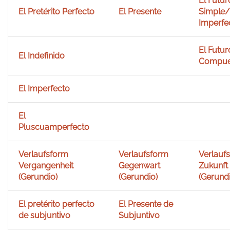
El Futur
El Pretérito Perfecto
El Presente
Simple/
Imperfe
El Futur
El Indefinido
Compue
El Imperfecto
El
Pluscuamperfecto
Verlaufsform
Verlaufsform
Verlauf
Vergangenheit
Gegenwart
Zukunft
(Gerundio)
(Gerundio)
(Gerundi
El pretérito perfecto
El Presente de
de subjuntivo
Subjuntivo