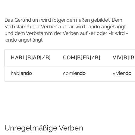
Das Gerundium wird folgendermaßen gebildet: Dem
Verbstamm der Verben auf -ar wird -ando angehängt
und dem Verbstamm der Verben auf -er oder -ir wird -
iendo angehängt.
HABL[B]AR[/B]
COM[B]ER[/B]
VIV[B]IR
habl
ando
com
iendo
viv
iendo
Unregelmäßige Verben