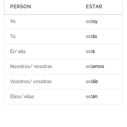
PERSON
ESTAR
Yo
est
oy
Tú
est
ás
Él/ ella
est
á
Nosotros/ nosotras
est
amos
Vosotros/ vosotras
est
áis
Ellos/ ellas
est
án