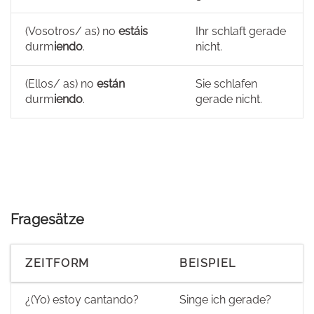
(Vosotros/ as) no
estáis
Ihr schlaft gerade
durm
iendo
.
nicht.
(Ellos/ as) no
están
Sie schlafen
durm
iendo
.
gerade nicht.
Fragesätze
ZEITFORM
BEISPIEL
¿(Yo) estoy cantando?
Singe ich gerade?