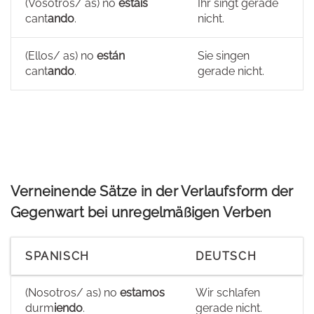
(Vosotros/ as) no
estáis
Ihr singt gerade
cant
ando
.
nicht.
(Ellos/ as) no
están
Sie singen
cant
ando
.
gerade nicht.
Verneinende Sätze in der Verlaufsform der
Gegenwart bei unregelmäßigen Verben
SPANISCH
DEUTSCH
(Nosotros/ as) no
estamos
Wir schlafen
durm
iendo
.
gerade nicht.