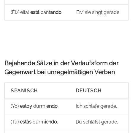
(Él/ ella)
está
cant
ando
.
Er/ sie singt gerade.
Bejahende Sätze in der Verlaufsform der
Gegenwart bei unregelmäßigen Verben
SPANISCH
DEUTSCH
(Yo)
estoy
durm
iendo
.
Ich schlafe gerade.
(Tú)
estás
durm
iendo
.
Du schläfst gerade.