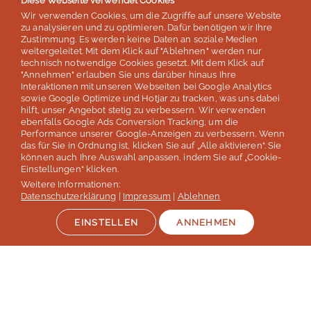
Diese Webseite verwendet Cookies
basierend auf 254 Bewertungen
Wir verwenden Cookies, um die Zugriffe auf unsere Website
Stand: Juli 2026
zu analysieren und zu optimieren. Dafür benötigen wir Ihre
Zustimmung. Es werden keine Daten an soziale Medien
weitergeleitet. Mit dem Klick auf "Ablehnen" werden nur
technisch notwendige Cookies gesetzt. Mit dem Klick auf
Top 5
"Annehmen" erlauben Sie uns darüber hinaus Ihre
Interaktionen mit unseren Webseiten bei Google Analytics
der deutschen Sprachreisenveranstalter
sowie Google Optimize und Hotjar zu tracken, was uns dabei
hilft, unser Angebot stetig zu verbessern. Wir verwenden
laut Studie „Berufliche Weiterbildung 2026” des SZ Instituts
ebenfalls Google Ads Conversion Tracking, um die
der
Süddeutschen Zeitung
Performance unserer Google-Anzeigen zu verbessern. Wenn
das für Sie in Ordnung ist, klicken Sie auf „Alle aktivieren“. Sie
können auch Ihre Auswahl anpassen, indem Sie auf „Cookie-
Mehr erfahren
Einstellungen“ klicken.
Weitere Informationen:
Datenschutzerklärung
|
Impressum
|
Ablehnen
EINSTELLEN
ANNEHMEN
Auszeichnungen & Mitgliedschaften