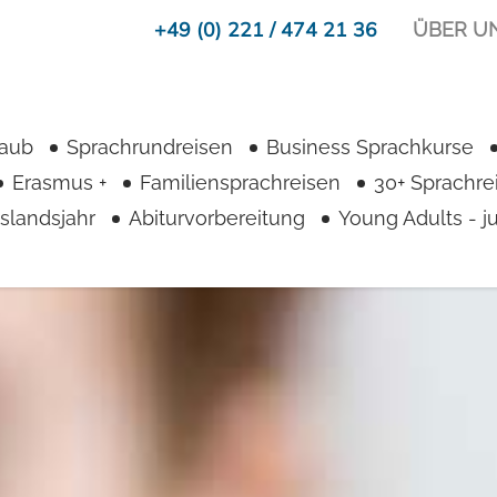
+49 (0) 221 / 474 21 36
ÜBER U
laub
Sprachrundreisen
Business Sprachkurse
Erasmus +
Familiensprachreisen
30+ Sprachre
slandsjahr
Abiturvorbereitung
Young Adults - 