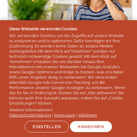
Diese Webseite verwendet Cookies
Wir verwenden Cookies, um die Zugriffe auf unsere Website
zu analysieren und zu optimieren. Dafür benötigen wir Ihre
Zustimmung. Es werden keine Daten an soziale Medien
weitergeleitet. Mit dem Klick auf "Ablehnen" werden nur
technisch notwendige Cookies gesetzt. Mit dem Klick auf
"Annehmen" erlauben Sie uns darüber hinaus Ihre
Interaktionen mit unseren Webseiten bei Google Analytics
sowie Google Optimize und Hotjar zu tracken, was uns dabei
Die richtige Beratung trägt wesentlich zum Erfolg und
hilft, unser Angebot stetig zu verbessern. Wir verwenden
ebenfalls Google Ads Conversion Tracking, um die
Genuss einer Sprachreise bei.
Performance unserer Google-Anzeigen zu verbessern. Wenn
das für Sie in Ordnung ist, klicken Sie auf „Alle aktivieren“. Sie
Für uns ist eine ausführliche Beratung wichtig und
können auch Ihre Auswahl anpassen, indem Sie auf „Cookie-
Einstellungen“ klicken.
selbstverständlich. Daher nehmen wir uns viel Zeit, für
Weitere Informationen:
Sie die passenden Kursorte und Sprachkurse zu finden.
Datenschutzerklärung
|
Impressum
|
Ablehnen
Die Beratung kann telefonisch, aber gerne auch
EINSTELLEN
ANNEHMEN
persönlich in unserem Büro in Köln erfolgen.