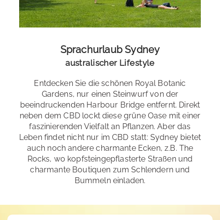
Sprachurlaub:
Segeln
,
Surfen
,
Trekking & Wandern
,
Yoga
,
Kanu- & Kayakfahren
,
Schnorcheln & Tauchen
Sprachurlaub Sydney
Freizeitangebote der Schule
: Museumsbesuche, BBQ
australischer Lifestyle
am Strand, Partys, Barhopping, Sightseeing, Ausflüge,
Fußball, Beach Volleyball, Surfen, etc. (teilweise gg.
Entdecken Sie die schönen Royal Botanic
Aufpreis)
Gardens, nur einen Steinwurf von der
beeindruckenden Harbour Bridge entfernt. Direkt
neben dem CBD lockt diese grüne Oase mit einer
faszinierenden Vielfalt an Pflanzen. Aber das
Leben findet nicht nur im CBD statt: Sydney bietet
auch noch andere charmante Ecken, z.B. The
Rocks, wo kopfsteingepflasterte Straßen und
charmante Boutiquen zum Schlendern und
Bummeln einladen.