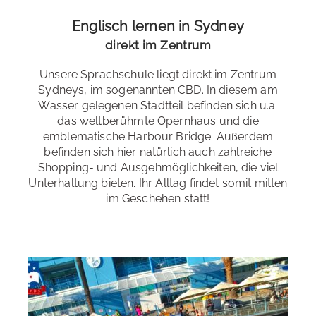
Schülerresidenz
: ohne Verpflegung
Niveaustufen
: Anfänger *innen A2 bis Fortgeschrittene
Englisch lernen in Sydney
Hotels oder B&Bs
: ohne Verpflegung oder Frühstück
C2
direkt im Zentrum
Wähle dein Tempo
: Standard- und Intensivkurse
Unsere Sprachschule liegt direkt im Zentrum
Spezialkurse
: Business English
Sydneys, im sogenannten CBD. In diesem am
Wasser gelegenen Stadtteil befinden sich u.a.
Examensvorbereitung
: auf Anfrage
das weltberühmte Opernhaus und die
emblematische Harbour Bridge. Außerdem
Bildungsurlaub
: Baden-Württemberg, Bremen, Berlin,
befinden sich hier natürlich auch zahlreiche
Brandenburg, Hamburg, Hessen, Niedersachsen,
Shopping- und Ausgehmöglichkeiten, die viel
Rheinland-Pfalz, Sachsen-Anhalt, Saarland, Schleswig-
Unterhaltung bieten. Ihr Alltag findet somit mitten
Events & Kultur
Holstein, Thüringen
im Geschehen statt!
Alle Kurse
Sydneys kulturelle Szene ist das ganze Jahr über
lebendig und vielfältig mit einer breiten Palette von
Veranstaltungen. Musikfestivals wie das ikonische
Sydney Festival und das lebhafte Vivid Sydney, das
Musik, Licht und Innovation kombiniert, ziehen sowohl
Einheimische als auch Besucher*innen an.