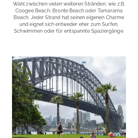
Wahl zwischen vielen weiteren Stränden, wie z.B.
Restaurants und Cafés
: in unmittelbarer Nähe
Coogee Beach, Bronte Beach oder Tamarama
Beach. Jeder Strand hat seinen eigenen Charme
Einkaufsmöglichkeiten
: in unmittelbarer Nähe
und eignet sich entweder eher zum Surfen,
Schwimmen oder für entspannte Spaziergänge.
Sightseeing
: in unmittelbarer Nähe
Sprachreise mit Sport
Machen Sie mehr aus Ihrer Sprachreise! Hier eine
Auswahl an Möglichkeiten für einen aktiven