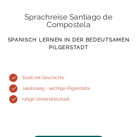
Sprachreise Santiago de
Compostela
SPANISCH LERNEN IN DER BEDEUTSAMEN
PILGERSTADT
Größe der Schule: S
Gastfamilien
Kultur
Stadt mit Geschichte
Gründungsjahr
In den Gastfamilien können Sie Ihr gelerntes Spanisch
Ihre Sprachreise in Santiago de Compostela bietet mit
: 1994
Jakobsweg - wichtige Pilgerstätte
sofort anwenden.
einer Vielzahl von
Kinos, Musik- und Theaterbühnen
ein
Akkreditierungen
: Instituto Cervantes, FEDELE, CSN,
attraktives und vielfältiges kulturelles Angebot. Das
ruhige Universitätsstadt
AELE, Brookhaven College
Zimmertyp
: Einzelzimmer (regulär), Doppelzimmer (nur
architektonisch interessante
Altstadtviertel
, die
bei gemeinsamer Anreise)
belebten
Plätze
, und die wunderschöne
Kathedrale
Mindestalter
: 17 Jahre
laden zu ausgedehnten Besichtigungsrundgängen ein.
Verpflegung
: Halb- oder Vollpension
Auch das
Nachtleben
in Santiago ist ein Ereignis, das
Durchschnittsalter
: 28 Jahre
auf keinen Fall versäumt werden sollte. Hier entwickelt
Bad
: Gemeinschaftsbad oder Privatbad