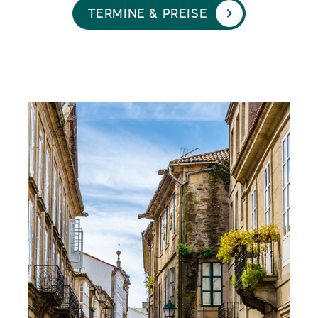
sich die historische Altstadt in der Nacht zu einer echten
Nationalitäten
: Polen, China, Japan, Deutschland, Italien,
TERMINE & PREISE
Partymeile
.
Schweiz, Ukraine, Belgien, Niederlande, USA, Algerien,
Entfernung zur Schule
: max. 30 Minuten zu Fuß / ÖV
Brasilien, Indien ...
größtenteils vorhanden
Wifi gratis
Die Highlights von Santiago de Compostela
Zugang barrierefrei
Privatapartments
Informieren Sie sich
unten auf dieser Seite
über die
Top-Features
Sehenswürdigkeiten und besten Insider-Tipps für
Santiago de Compostela.
In unseren Privatapartments können bis zu 5 Personen
kleine Gruppen
wohnen. Sie verfügen über eine ausgerüstete Küche
und einen täglichen Reinigungsdienst. Bettwäsche und
zentrale Lage
Handtücher werden für Sie gewaschen. Alle
Privatapartments liegen weniger als 30 Minuten (zu
familiär & persönlich
Fuß) von der Schule entfernt.
Unsere Unterkünfte
persönlich ausgewählt
Gruppengröße
: durchschnittlich 5, maximal 8
Teilnehmer (bzw. 10 in den Monaten Juni, Juli und
liebevolle Gastgeber
August)