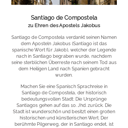
max. 35 Minuten zur Schule
Niveaustufen
: alle
Santiago de Compostela
Spezialkurse
: Fortbildungskurs für ELE-Lehrer
zu Ehren des Apostels Jakobus
Examensvorbereitung
: DELE
Gastfamilien
: EZ oder DZ mit HP oder VP
Santiago de Compostela verdankt seinen Namen
Bildungsurlaub
: Baden-Württemberg, Bremen, Berlin,
dem Aposteln Jakobus (Santiago ist das
Ausflüge in die Umgebung
Privatapartments
: für bis zu 5 Personen
Brandenburg, Hamburg, Hessen, Niedersachsen,
spanische Wort für Jakob), welcher der Legende
Rheinland-Pfalz, Sachsen-Anhalt, Saarland, Schleswig-
nach in Santiago begraben wurde, nachdem
WG-Zimmer
: EZ oder DZ ohne Verpflegung
Galicien
hat jedoch viel mehr zu bieten als nur Santiago
Holstein, Thüringen
seine sterblichen Überreste nach seinem Tod aus
de Compostela. Überall in Galiciens können Sie
Kunst
dem Heiligen Land nach Spanien gebracht
Studentenunterkünfte
: EZ oder DZ mit Halbpension
und Kultur, Traditionen, Landschaften und die
wurden.
oder Vollpension
Gastronomie
erleben. Ein Land der Traditionen, der
Folklore und der Kirchenweihen. Von Santiago de
Machen Sie eine Spanisch Sprachreise in
Hotel
: EZ oder DZ mit Frühstück
Compostela aus erreichen Sie schnell andere
Städte
Santiago de Compostela, der historisch
der Region
, wie A Coruña, Pontevedra oder Lugo. Aber
bedeutungsvollen Stadt: Die Ursprünge
auch schöne
Strände
hat die Umgebung zu
Santiagos gehen auf das 10. Jhd. zurück. Die
bieten: Entspannen Sie beispielsweise einen Tag am
Stadt ist wunderschön und besitzt einen großen
Strand Praia de Carnota, dem größten Sandstrand
historischen und künstlerischen Wert. Der
Galiciens, oder an den Stränden der Fischerorte Rianxo
berühmte Pilgerweg, der in Santiago endet, ist