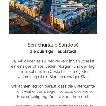
Kochkurse
Rafting
Wandern
Freizeitangebote der Schule
: Tanzunterricht, Yoga,
Sprachurlaub San José
Kochkurse, Stammtisch, Stadtführungen, diverse
die quirrlige Hauptstadt
Ausflüge etc.
Ja, wir geben es zu: der Verkehr in San José ist
ein einziges Chaos. Jeden Morgen (und der Tag
startet sehr früh in Costa Rica!) und jeden
Nachmittag ist die Stadt ein einziger Stau.
Wir achten jedoch darauf, dass die Unterkünfte
nicht weit entfernt liegen, so dass dies keine
Beeinträchtigung für Ihre Sprachreise ist.