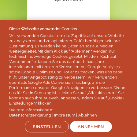
Diese Webseite verwendet Cookies
SPRECHEN SIE UNS AN!
Wir verwenden Cookies, um die Zugriffe auf unsere Website
zu analysieren und zu optimieren. Dafür benötigen wir Ihre
Zustimmung. Es werden keine Daten an soziale Medien
weitergeleitet. Mit dem Klick auf "Ablehnen" werden nur
technisch notwendige Cookies gesetzt. Mit dem Klick auf
"Annehmen" erlauben Sie uns darüber hinaus Ihre
Interaktionen mit unseren Webseiten bei Google Analytics
Unser Dankeschön!
sowie Google Optimize und Hotjar zu tracken, was uns dabei
hilft, unser Angebot stetig zu verbessern. Wir verwenden
20€
ebenfalls Google Ads Conversion Tracking, um die
Performance unserer Google-Anzeigen zu verbessern. Wenn
das für Sie in Ordnung ist, klicken Sie auf „Alle aktivieren“. Sie
können auch Ihre Auswahl anpassen, indem Sie auf „Cookie-
für Ihre Weiterempfehlung
Einstellungen“ klicken.
Weitere Informationen:
Für jede Weiterempfehlung,
Datenschutzerklärung
|
Impressum
|
Ablehnen
die zu einer Reisebuchung
führt.
EINSTELLEN
ANNEHMEN