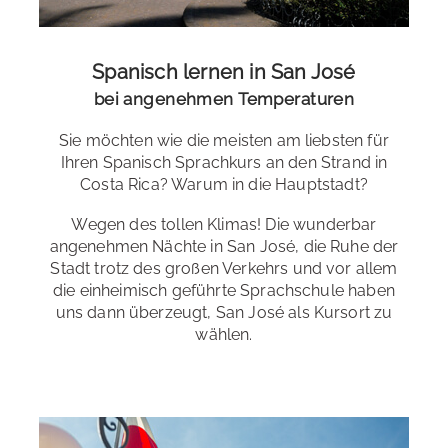
Fachpersonal, Spanisch für Lehrende,
Lateinamerikanische und Costaricanische Kultur,
Geschichte und Literatur u.a.
Spanisch lernen in San José
bei angenehmen Temperaturen
Examensvorbereitung
: D.E.L.E. / D.I.E.
Sie möchten wie die meisten am liebsten für
Ihren Spanisch Sprachkurs an den Strand in
Bildungsurlaub
: Baden-Württemberg, Bremen, Berlin,
Costa Rica? Warum in die Hauptstadt?
Brandenburg, Hamburg, Hessen, Niedersachsen,
Vulkane
Nordrhein-Westfalen, Rheinland-Pfalz, Sachsen-Anhalt,
Wegen des tollen Klimas! Die wunderbar
Saarland, Schleswig-Holstein, Thüringen
angenehmen Nächte in San José, die Ruhe der
Stadt trotz des großen Verkehrs und vor allem
In Costa Rica gibt es viele verschiedene aktive und
die einheimisch geführte Sprachschule haben
inaktive Vulkane zu finden. Nicht weit entfernt von der
uns dann überzeugt, San José als Kursort zu
Hauptstadt San José liegt unter anderem der noch
Alle Sprachkurse
wählen.
aktive
Vulkan Poás
. Aus sicherer Entfernung hat man
von einem Aussichtspunkt eine beeindruckende Sicht
auf den
Vulkansee
, welcher immer noch
Weitere Unterkünfte
schwefelhaltige Dämpfe ausstößt.
Auf Wunsch organisieren wir Ihnen entsprechend ihren