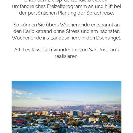
umfangreiches Freizeitprogramm an und hilft bei
Erreichbarkeit
: sehr gut
der persönlichen Planung der Sprachreise.
Restaurants und Cafés
: in unmittelbarer Nähe
So können Sie übers Wochenende entspannt an
den Karibikstrand ohne Stress und am nächsten
Einkaufsmöglichkeiten
: in unmittelbarer Nähe
Wochenende ins Landesinnere in den Dschungel.
All dies lässt sich wunderbar von San José aus
realisieren.
Sprachreise mit Sport
Machen Sie mehr aus Ihrer Sprachreise! Hier eine
Auswahl an Möglichkeiten für eine aktiv Sprachreise:
Tanzen
Yoga