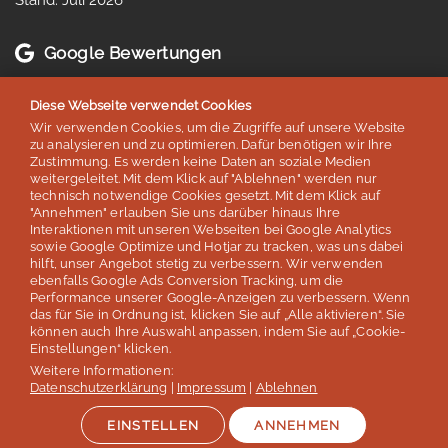
Google Bewertungen
Diese Webseite verwendet Cookies
4,8 von 5 Sternen
Wir verwenden Cookies, um die Zugriffe auf unsere Website
basierend auf 254 Bewertungen
zu analysieren und zu optimieren. Dafür benötigen wir Ihre
Stand: Juli 2026
Zustimmung. Es werden keine Daten an soziale Medien
weitergeleitet. Mit dem Klick auf "Ablehnen" werden nur
technisch notwendige Cookies gesetzt. Mit dem Klick auf
"Annehmen" erlauben Sie uns darüber hinaus Ihre
Top 5
Interaktionen mit unseren Webseiten bei Google Analytics
sowie Google Optimize und Hotjar zu tracken, was uns dabei
der deutschen Sprachreisenveranstalter
hilft, unser Angebot stetig zu verbessern. Wir verwenden
ebenfalls Google Ads Conversion Tracking, um die
laut Studie „Berufliche Weiterbildung 2026” des SZ Instituts
Performance unserer Google-Anzeigen zu verbessern. Wenn
der
Süddeutschen Zeitung
das für Sie in Ordnung ist, klicken Sie auf „Alle aktivieren“. Sie
können auch Ihre Auswahl anpassen, indem Sie auf „Cookie-
Einstellungen“ klicken.
Mehr erfahren
Weitere Informationen:
Datenschutzerklärung
|
Impressum
|
Ablehnen
EINSTELLEN
ANNEHMEN
Auszeichnungen & Mitgliedschaften