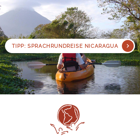
Entdecken Sie während eines Spanisch Sprachkurses in
Nicaragua die schönen Seiten der grünen Hauptstadt
Nicaraguas. Bereits auf der Durchfahrt durch Managua
erleben Sie das quirlige Leben in den Straßen. Und dies
ist nur eine kleine Auswahl der Highlights, die
Nicaragua zu bieten hat und die wir Ihnen auf unserer
TIPP: SPRACHRUNDREISE NICARAGUA
Spanisch Sprachreise näher bringen möchten.
Im Rahmen von Spanisch Sprachreisen nach Nicaragua
gibt es so viel zu entdecken: die außergewöhnliche
Herzlichkeit und der Gemeinschaftssinn der Menschen,
die Ursprünglichkeit der Landschaften, koloniale Städte
von faszinierender Schönheit, die bewegte,
revolutionäre Geschichte, die Sprache und Kreativität
seiner Dichtung und vieles mehr. All dies macht
Nicaragua zu einem echten Geheimtipp.
Eine Spanisch Sprachreise nach Nicaragua hat vieles
zu bieten: Imposante Vulkane die zum Besteigen
einladen, der größte Binnensee Mittelamerikas, der