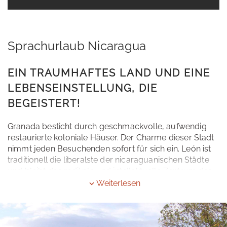
Sprachurlaub Nicaragua
EIN TRAUMHAFTES LAND UND EINE
LEBENSEINSTELLUNG, DIE
BEGEISTERT!
Granada besticht durch geschmackvolle, aufwendig
restaurierte koloniale Häuser. Der Charme dieser Stadt
nimmt jeden Besuchenden sofort für sich ein. León ist
traditionell die liberalste der nicaraguanischen Städte
und bleibt das radikale und intellektuelle Zentrum des
Landes. San Juan del Sur ist das Surfparadies des
Weiterlesen
Landes. Der Lago de Nicaragua ist der zehntgrößte
Süßwassersee der Welt und Lebensraum der
einzigartigen Süßwasserhaie.