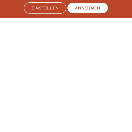
der deutschen Sprachreisenveranstalter
EINSTELLEN
ANNEHMEN
laut Studie „Berufliche Weiterbildung 2026” des SZ Instituts
der
Süddeutschen Zeitung
Mehr erfahren
Auszeichnungen & Mitgliedschaften
© lernen & helfen Sprachreisen - Inh. Silvia Schröder