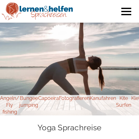
Angeln/
Bungee
Capoeira
Fotografieren
Kanufahren
Kite
Kle
Fly
jumping
Surfen
fishing
Yoga Sprachreise