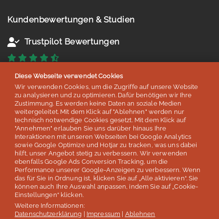
Kundenbewertungen & Studien
Trustpilot Bewertungen
4,5 von 5 Sternen
Diese Webseite verwendet Cookies
basierend auf 38 Bewertungen
Wir verwenden Cookies, um die Zugriffe auf unsere Website
Stand: Juli 2026
zu analysieren und zu optimieren. Dafür benötigen wir Ihre
Zustimmung. Es werden keine Daten an soziale Medien
weitergeleitet. Mit dem Klick auf "Ablehnen" werden nur
technisch notwendige Cookies gesetzt. Mit dem Klick auf
Google Bewertungen
"Annehmen" erlauben Sie uns darüber hinaus Ihre
Interaktionen mit unseren Webseiten bei Google Analytics
sowie Google Optimize und Hotjar zu tracken, was uns dabei
4,8 von 5 Sternen
hilft, unser Angebot stetig zu verbessern. Wir verwenden
ebenfalls Google Ads Conversion Tracking, um die
basierend auf 254 Bewertungen
Performance unserer Google-Anzeigen zu verbessern. Wenn
Stand: Juli 2026
das für Sie in Ordnung ist, klicken Sie auf „Alle aktivieren“. Sie
können auch Ihre Auswahl anpassen, indem Sie auf „Cookie-
Einstellungen“ klicken.
Top 5
Weitere Informationen:
Datenschutzerklärung
|
Impressum
|
Ablehnen