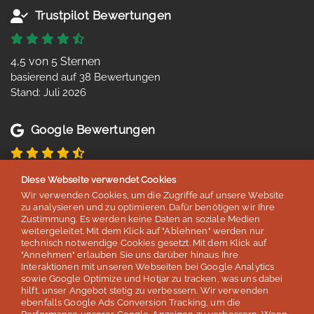
Trustpilot Bewertungen
4,5 von 5 Sternen
basierend auf 38 Bewertungen
Stand: Juli 2026
Google Bewertungen
4,8 von 5 Sternen
Diese Webseite verwendet Cookies
basierend auf 254 Bewertungen
Wir verwenden Cookies, um die Zugriffe auf unsere Website
Stand: Juli 2026
zu analysieren und zu optimieren. Dafür benötigen wir Ihre
Zustimmung. Es werden keine Daten an soziale Medien
weitergeleitet. Mit dem Klick auf "Ablehnen" werden nur
technisch notwendige Cookies gesetzt. Mit dem Klick auf
Top 5
"Annehmen" erlauben Sie uns darüber hinaus Ihre
Interaktionen mit unseren Webseiten bei Google Analytics
der deutschen Sprachreisenveranstalter
sowie Google Optimize und Hotjar zu tracken, was uns dabei
hilft, unser Angebot stetig zu verbessern. Wir verwenden
laut Studie „Berufliche Weiterbildung 2026” des SZ Instituts
ebenfalls Google Ads Conversion Tracking, um die
der
Süddeutschen Zeitung