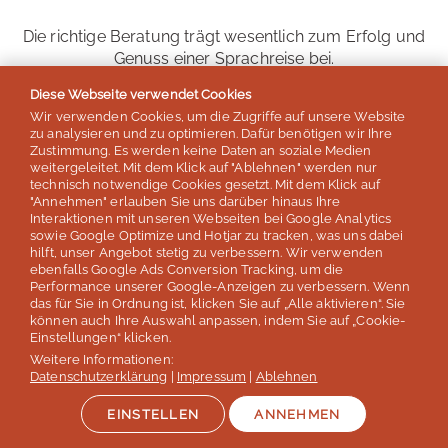
Die richtige Beratung trägt wesentlich zum Erfolg und
Genuss einer Sprachreise bei.
Diese Webseite verwendet Cookies
Für uns ist eine ausführliche Beratung wichtig und
Wir verwenden Cookies, um die Zugriffe auf unsere Website
selbstverständlich. Daher nehmen wir uns viel Zeit, für
zu analysieren und zu optimieren. Dafür benötigen wir Ihre
Sie die passenden Kursorte und Sprachkurse zu finden.
Zustimmung. Es werden keine Daten an soziale Medien
weitergeleitet. Mit dem Klick auf "Ablehnen" werden nur
technisch notwendige Cookies gesetzt. Mit dem Klick auf
Die Beratung kann telefonisch, aber gerne auch
"Annehmen" erlauben Sie uns darüber hinaus Ihre
persönlich in unserem Büro in Köln erfolgen.
Interaktionen mit unseren Webseiten bei Google Analytics
sowie Google Optimize und Hotjar zu tracken, was uns dabei
hilft, unser Angebot stetig zu verbessern. Wir verwenden
ZUM KONTAKTFORMULAR
ebenfalls Google Ads Conversion Tracking, um die
Performance unserer Google-Anzeigen zu verbessern. Wenn
das für Sie in Ordnung ist, klicken Sie auf „Alle aktivieren“. Sie
können auch Ihre Auswahl anpassen, indem Sie auf „Cookie-
Einstellungen“ klicken.
Weitere Informationen:
Lernen
Datenschutzerklärung
|
Impressum
|
Ablehnen
EINSTELLEN
ANNEHMEN
Reisen