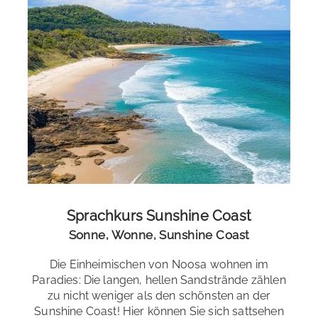
Sprachkurs Sunshine Coast
Sonne, Wonne, Sunshine Coast
Schülerresidenz
Die Einheimischen von Noosa wohnen im
In unserer Schülerresidenz können Sie sofort Kontakte
Paradies: Die langen, hellen Sandstrände zählen
knüpfen und lernen andere internationale
Lage der Sprachschule
zu nicht weniger als den schönsten an der
Sprachschüler*innen kennen. Sie wohnen in einem voll
Sunshine Coast! Hier können Sie sich sattsehen
Sprachreise mit Sport
ausgestatteten Wohnhaus mit Küche, Bädern und