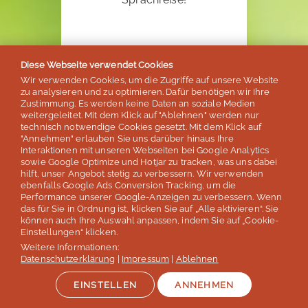
Diese Webseite verwendet Cookies
SPRECHEN SIE UNS AN!
Wir verwenden Cookies, um die Zugriffe auf unsere Website
zu analysieren und zu optimieren. Dafür benötigen wir Ihre
Zustimmung. Es werden keine Daten an soziale Medien
weitergeleitet. Mit dem Klick auf "Ablehnen" werden nur
technisch notwendige Cookies gesetzt. Mit dem Klick auf
"Annehmen" erlauben Sie uns darüber hinaus Ihre
Interaktionen mit unseren Webseiten bei Google Analytics
Unser Dankeschön!
sowie Google Optimize und Hotjar zu tracken, was uns dabei
hilft, unser Angebot stetig zu verbessern. Wir verwenden
ebenfalls Google Ads Conversion Tracking, um die
20€
Performance unserer Google-Anzeigen zu verbessern. Wenn
das für Sie in Ordnung ist, klicken Sie auf „Alle aktivieren“. Sie
können auch Ihre Auswahl anpassen, indem Sie auf „Cookie-
für Ihre Weiterempfehlung
Einstellungen“ klicken.
Weitere Informationen:
Für jede Weiterempfehlung,
Datenschutzerklärung
|
Impressum
|
Ablehnen
die zu einer Reisebuchung
führt.
EINSTELLEN
ANNEHMEN