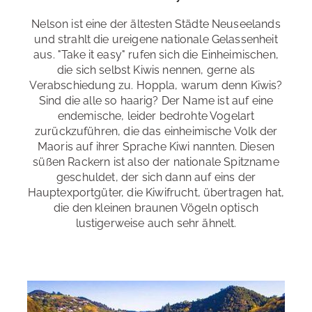
Nelson ist eine der ältesten Städte Neuseelands
Erreichbarkeit
: sehr gut - zu Fuß und mit dem Fahrrad
und strahlt die ureigene nationale Gelassenheit
aus. "Take it easy" rufen sich die Einheimischen,
Restaurants und Cafés
: in unmittelbarer Nähe
die sich selbst Kiwis nennen, gerne als
Verabschiedung zu. Hoppla, warum denn Kiwis?
Sprachreise mit Sport
Einkaufsmöglichkeiten
: in unmittelbarer Nähe
Sind die alle so haarig? Der Name ist auf eine
endemische, leider bedrohte Vogelart
Sightseeing
: in unmittelbarer Nähe
Machen Sie mehr aus Ihrer Sprachreise! Hier eine
zurückzuführen, die das einheimische Volk der
Auswahl an Möglichkeiten für eine aktiv Sprachreise:
Maoris auf ihrer Sprache Kiwi nannten. Diesen
Surfen
,
Segeln
,
Kajak-/ Kanufahren
,
Tauchen
,
süßen Rackern ist also der nationale Spitzname
Trekking & Wandern
,
Reiten
,
Yoga
,
Mountainbike - und
geschuldet, der sich dann auf eins der
Fahrradtouren
Hauptexportgüter, die Kiwifrucht, übertragen hat,
die den kleinen braunen Vögeln optisch
lustigerweise auch sehr ähnelt.
Freizeitangebote der Schule
: Ausflüge, Sport
(Volleyball, Frisbee, Tischtennis), Malen, Spieleabende,
Grillen, Ukele spielen, Häkeln, etc.