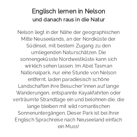
Niveaustufen
: Anfänger *innen A1 bis Fortgeschrittene
C2
Englisch lernen in Nelson
und danach raus in die Natur
Wähle dein Tempo
: Standard- und Intensivkurse
Spezialkurse
: Kombikurs // Hybridkurs
Nelson liegt in der Nähe der geographischen
Abel Tasman Nationalpark
Mitte Neuseelands, an der Nordküste der
Examensvorbereitung
: IELTS, Cambridge
Südinsel, mit bestem Zugang zu den
Dieses Foto vom Abel Tasman Nationalpark sieht
umliegenden Naturschätzen. Die
beinahe aus wie eine Fotomontage. Tatsächlich sieht es
sonnengeküsste Nordwestküste kann sich
dort aber wirklich so aus: subtropische Bäume und
wirklich sehen lassen. Im Abel Tasman
Bildungsurlaub
: Baden-Württemberg, Bremen, Berlin,
Pflanzen begleiten feine Sandstrände beinahe bis hinein
Nationalpark, nur eine Stunde von Nelson
Brandenburg, Hamburg, Hessen, Niedersachsen,
ins klare, hellblaue Wasser. Um den Park und die
entfernt, laden paradiesisch schöne
Nordrhein-Westfalen, Rheinland-Pfalz, Sachsen-Anhalt,
verschiedenen Wanderrouten gut zu erreichen, fahren
Landschaften ihre Besucher*innen auf lange
Saarland, Schleswig-Holstein, Thüringen
regelmäßig bezahlbare Wassertaxis.
Wanderungen, entspannte Kayakfahrten oder
verträumte Strandtage ein und belohnen die, die
lange bleiben mit wild romantischen
Sonnenuntergängen. Dieser Park ist bei Ihrer
Alle Sprachkurse
Fahrradtouren
Englisch Sprachreise nach Neuseeland einfach
ein Muss!
Leihen Sie sich ein Fahrrad und erkunden Sie die
Studios & Apartments
Umgebung von Nelson ganz unabhängig und in Ihrem