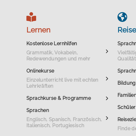
Lernen
Reis
Kostenlose Lernhilfen
Sprachr
Grammatik, Vokabeln,
Vielfäl
Redewendungen und mehr
Qualität
Onlinekurse
Sprachr
Einzelunterricht live mit echten
Bildung
Lehrkräften
Familie
Sprachkurse & Programme
Schüler
Sprachen
Englisch, Spanisch, Französisch,
Reisezie
Italienisch, Portugiesisch
Finde d