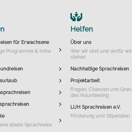
en
Helfen
eisen für Erwachsene
Über uns
tige Programme & hohe
Wer wir sind und wofür wir
stehen
undreisen
Nachhaltige Sprachreisen
surlaub
Projektarbeit
Fragen, Chancen und Gren
nsprachreisen
des Volunteering
sprachreisen
LUH Sprachreisen e.V.
le
Förderung und Stipendien
eine ideale Sprachreise