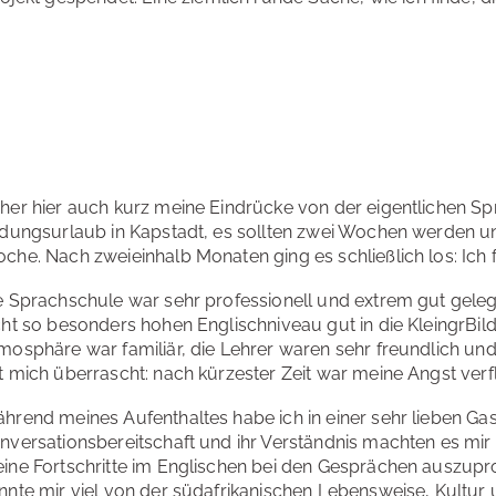
her hier auch kurz meine Eindrücke von der eigentlichen Spr
ldungsurlaub in Kapstadt, es sollten zwei Wochen werden un
che. Nach zweieinhalb Monaten ging es schließlich los: Ich 
e Sprachschule war sehr professionell und extrem gut gele
cht so besonders hohen Englischniveau gut in die KleingrBi
mosphäre war familiär, die Lehrer waren sehr freundlich und
t mich überrascht: nach kürzester Zeit war meine Angst ver
hrend meines Aufenthaltes habe ich in einer sehr lieben Gas
nversationsbereitschaft und ihr Verständnis machten es mir
ine Fortschritte im Englischen bei den Gesprächen auszupro
nnte mir viel von der südafrikanischen Lebensweise, Kultur u