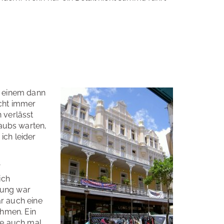
e einem dann
icht immer
 verlässt
aubs warten,
ich leider
f
ich
lung war
r auch eine
ehmen. Ein
die auch mal