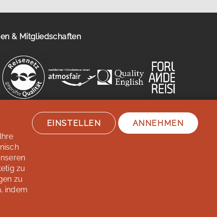
n & Mitgliedschaften
EINSTELLEN
ANNEHMEN
Ihre
hnisch
unseren
etig zu
gen zu
n, indem
/ Reisebedingungen
Jobs