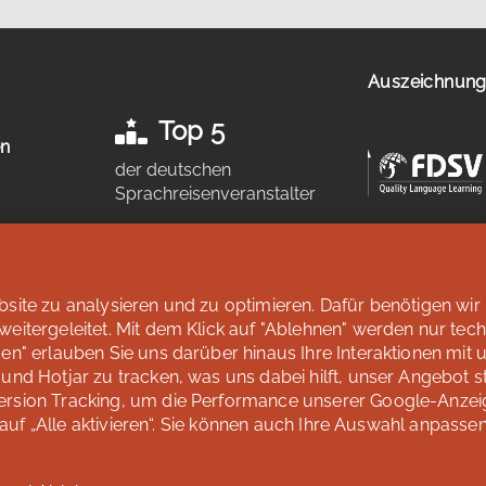
Auszeichnunge
Top 5
en
der deutschen
Sprachreisenveranstalter
n
laut Studie „Berufliche
Weiterbildung 2026” des SZ
Instituts der
Süddeutschen
ite zu analysieren und zu optimieren. Dafür benötigen wir 
Zeitung
itergeleitet. Mit dem Klick auf "Ablehnen" werden nur tec
Mehr erfahren
n" erlauben Sie uns darüber hinaus Ihre Interaktionen mit 
nd Hotjar zu tracken, was uns dabei hilft, unser Angebot st
ersion Tracking, um die Performance unserer Google-Anzei
 auf „Alle aktivieren“. Sie können auch Ihre Auswahl anpasse
sen - Inh. Silvia Schröder
Impressum
Datenschutz
AGB 