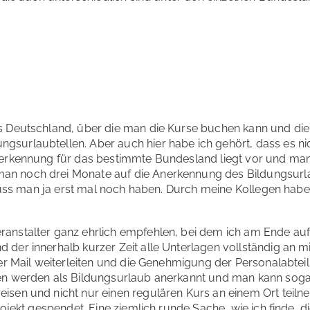
us Deutschland, über die man die Kurse buchen kann und di
gsurlaubtellen. Aber auch hier habe ich gehört, dass es n
nerkennung für das bestimmte Bundesland liegt vor und man
an noch drei Monate auf die Anerkennung des Bildungsurl
 muss man ja erst mal noch haben. Durch meine Kollegen habe 
anstalter ganz ehrlich empfehlen, bei dem ich am Ende au
der innerhalb kurzer Zeit alle Unterlagen vollständig an m
per Mail weiterleiten und die Genehmigung der Personalabtei
sen werden als Bildungsurlaub anerkannt und man kann soga
isen und nicht nur einen regulären Kurs an einem Ort teiln
rojekt gespendet. Eine ziemlich runde Sache, wie ich finde, 