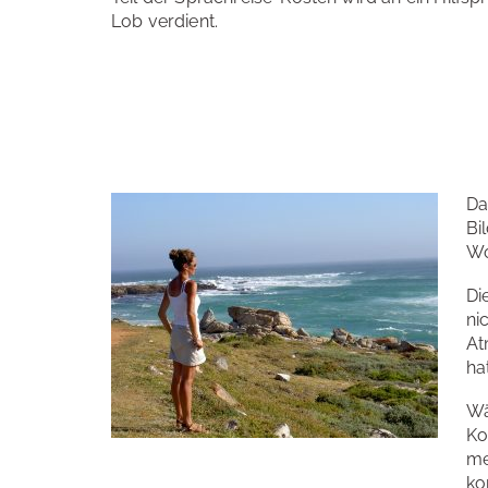
Lob verdient.
Da
Bi
Wo
Di
ni
At
ha
Wä
Ko
me
ko