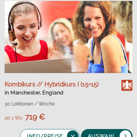
Kombikurs // Hybridkurs I (15+15)
in Manchester, England
30 Lektionen / Woche
719 €
ab 1 Wo
INFO/PREISE
AUSWAHL