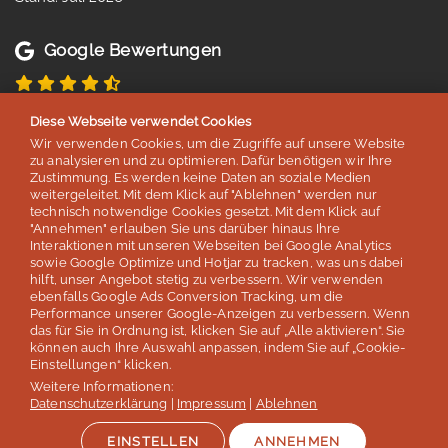
Google Bewertungen
4,8 von 5 Sternen
Diese Webseite verwendet Cookies
basierend auf 254 Bewertungen
Wir verwenden Cookies, um die Zugriffe auf unsere Website
Stand: Juli 2026
zu analysieren und zu optimieren. Dafür benötigen wir Ihre
Zustimmung. Es werden keine Daten an soziale Medien
weitergeleitet. Mit dem Klick auf "Ablehnen" werden nur
technisch notwendige Cookies gesetzt. Mit dem Klick auf
Top 5
"Annehmen" erlauben Sie uns darüber hinaus Ihre
Interaktionen mit unseren Webseiten bei Google Analytics
der deutschen Sprachreisenveranstalter
sowie Google Optimize und Hotjar zu tracken, was uns dabei
hilft, unser Angebot stetig zu verbessern. Wir verwenden
laut Studie „Berufliche Weiterbildung 2026” des SZ Instituts
ebenfalls Google Ads Conversion Tracking, um die
der
Süddeutschen Zeitung
Performance unserer Google-Anzeigen zu verbessern. Wenn
das für Sie in Ordnung ist, klicken Sie auf „Alle aktivieren“. Sie
können auch Ihre Auswahl anpassen, indem Sie auf „Cookie-
Mehr erfahren
Einstellungen“ klicken.
Weitere Informationen:
Datenschutzerklärung
|
Impressum
|
Ablehnen
EINSTELLEN
ANNEHMEN
Auszeichnungen & Mitgliedschaften