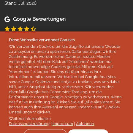
Stand: Juli 2026
Google Bewertungen
4,8 von 5 Sternen
Diese Webseite verwendet Cookies
basierend auf 254 Bewertungen
Wir verwenden Cookies, um die Zugriffe auf unsere Website
Stand: Juli 2026
zu analysieren und zu optimieren. Dafür benötigen wir Ihre
Zustimmung. Es werden keine Daten an soziale Medien
weitergeleitet. Mit dem Klick auf "Ablehnen" werden nur
technisch notwendige Cookies gesetzt. Mit dem Klick auf
Top 5
"Annehmen" erlauben Sie uns darüber hinaus Ihre
Interaktionen mit unseren Webseiten bei Google Analytics
der deutschen Sprachreisenveranstalter
sowie Google Optimize und Hotjar zu tracken, was uns dabei
hilft, unser Angebot stetig zu verbessern. Wir verwenden
laut Studie „Berufliche Weiterbildung 2026” des SZ Instituts
ebenfalls Google Ads Conversion Tracking, um die
der
Süddeutschen Zeitung
Performance unserer Google-Anzeigen zu verbessern. Wenn
das für Sie in Ordnung ist, klicken Sie auf „Alle aktivieren“. Sie
können auch Ihre Auswahl anpassen, indem Sie auf „Cookie-
Mehr erfahren
Einstellungen“ klicken.
Weitere Informationen:
Datenschutzerklärung
|
Impressum
|
Ablehnen