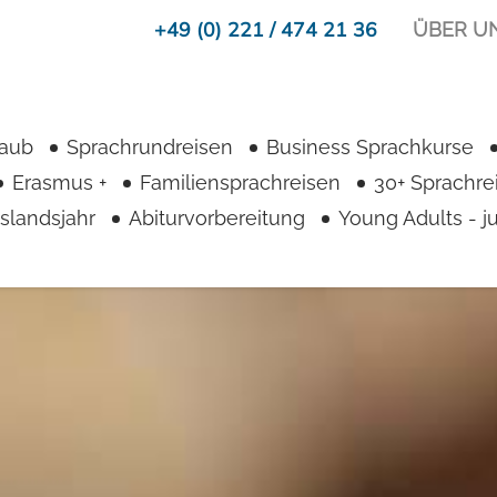
+49 (0) 221 / 474 21 36
ÜBER U
laub
Sprachrundreisen
Business Sprachkurse
Erasmus +
Familiensprachreisen
30+ Sprachre
slandsjahr
Abiturvorbereitung
Young Adults - 