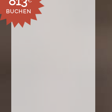
813
€
BUCHEN