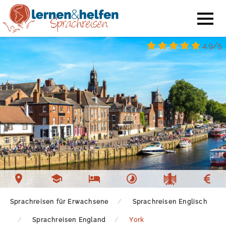
4.9/5
Sprachschule York
Unterkunft York
Freizeit York
Sprachreisen für Erwachsene
Sprachreisen Englisch
Sprachreisen England
York