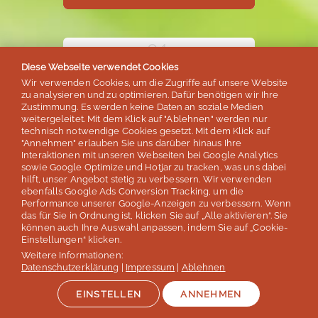
Diese Webseite verwendet Cookies
Unser Dankeschön!
Wir verwenden Cookies, um die Zugriffe auf unsere Website
zu analysieren und zu optimieren. Dafür benötigen wir Ihre
20€
Zustimmung. Es werden keine Daten an soziale Medien
weitergeleitet. Mit dem Klick auf "Ablehnen" werden nur
technisch notwendige Cookies gesetzt. Mit dem Klick auf
"Annehmen" erlauben Sie uns darüber hinaus Ihre
für Ihre Weiterempfehlung
Interaktionen mit unseren Webseiten bei Google Analytics
sowie Google Optimize und Hotjar zu tracken, was uns dabei
Für jede Weiterempfehlung,
hilft, unser Angebot stetig zu verbessern. Wir verwenden
die zu einer Reisebuchung
ebenfalls Google Ads Conversion Tracking, um die
Performance unserer Google-Anzeigen zu verbessern. Wenn
führt.
das für Sie in Ordnung ist, klicken Sie auf „Alle aktivieren“. Sie
können auch Ihre Auswahl anpassen, indem Sie auf „Cookie-
Einstellungen“ klicken.
Weitere Informationen:
Datenschutzerklärung
|
Impressum
|
Ablehnen
SPRECHEN SIE UNS AN!
EINSTELLEN
ANNEHMEN