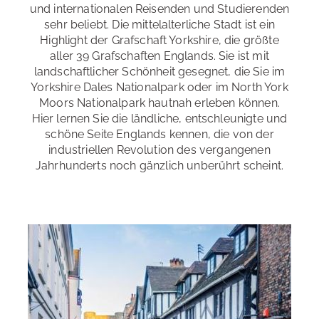
und internationalen Reisenden und Studierenden
Abendaktivitäten, wie Kino- und Theaterabende,
sehr beliebt. Die mittelalterliche Stadt ist ein
Restaurants und Cafés
Bowling, Tanzen oder Fußball
: in unmittelbarer Nähe
Highlight der Grafschaft Yorkshire, die größte
Einkaufsmöglichkeiten
: in unmittelbarer Nähe
aller 39 Grafschaften Englands. Sie ist mit
landschaftlicher Schönheit gesegnet, die Sie im
Sightseeing
: in unmittelbarer Nähe
Yorkshire Dales Nationalpark oder im North York
Moors Nationalpark hautnah erleben können.
Hier lernen Sie die ländliche, entschleunigte und
schöne Seite Englands kennen, die von der
industriellen Revolution des vergangenen
Jahrhunderts noch gänzlich unberührt scheint.