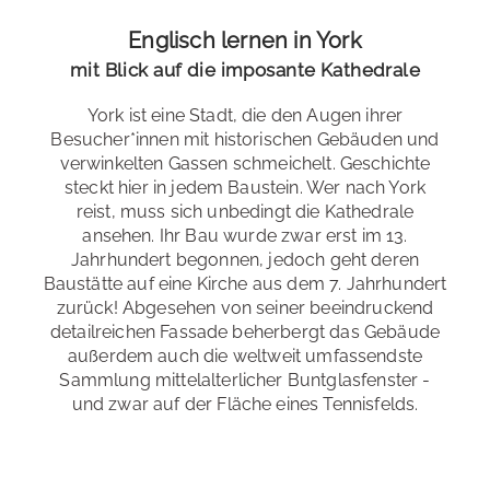
Englisch lernen in York
Spezialkurse
: Englisch für die Universität, 50+ Sprache
Kultur & Festivals
Aktiv
mit Blick auf die imposante Kathedrale
Die Bewohner*innen Yorks genießen eine blühende
Examensvorbereitung
: IELTS
York ist eine Stadt, die den Augen ihrer
Festivalszene. Hier findet monatlich mindestens ein
Besucher*innen mit historischen Gebäuden und
Bildungsurlaub
Festival statt! Dabei sind historische Festivals und
: Baden-Württemberg, Bremen, Berlin,
verwinkelten Gassen schmeichelt. Geschichte
Brandenburg, Hamburg, Hessen, Niedersachsen,
Aufführungen natürlich ein Muss, aber es finden auch
steckt hier in jedem Baustein. Wer nach York
Nordrhein-Westfalen, Rheinland-Pfalz, Sachsen-Anhalt,
andere, wie Food, Musik und Film Festivals oder
reist, muss sich unbedingt die Kathedrale
Saarland, Schleswig-Holstein, Thüringen
Gartenshows statt. Aktuelle Festivals und Daten finden
ansehen. Ihr Bau wurde zwar erst im 13.
Sie [url
Jahrhundert begonnen, jedoch geht deren
extern=/https://www.visityork.org/events/category/festiva
Baustätte auf eine Kirche aus dem 7. Jahrhundert
zurück! Abgesehen von seiner beeindruckend
detailreichen Fassade beherbergt das Gebäude
außerdem auch die weltweit umfassendste
Sammlung mittelalterlicher Buntglasfenster -
und zwar auf der Fläche eines Tennisfelds.
Alternativen
Alternativ können Sie selbstverständlich auch nur den
Sprachkurs bei uns buchen und sich selbst eine