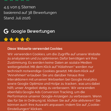
4,5 von 5 Sternen
basierend auf 38 Bewertungen
Stand: Juli 2026
Google Bewertungen
4,8 von 5 Sternen
Diese Webseite verwendet Cookies
basierend auf 254 Bewertungen
Wir verwenden Cookies, um die Zugriffe auf unsere Website
Stand: Juli 2026
zu analysieren und zu optimieren. Dafür benötigen wir Ihre
Zustimmung. Es werden keine Daten an soziale Medien
weitergeleitet. Mit dem Klick auf "Ablehnen" werden nur
technisch notwendige Cookies gesetzt. Mit dem Klick auf
Top 5
"Annehmen" erlauben Sie uns darüber hinaus Ihre
Interaktionen mit unseren Webseiten bei Google Analytics
der deutschen Sprachreisenveranstalter
sowie Google Optimize und Hotjar zu tracken, was uns dabei
hilft, unser Angebot stetig zu verbessern. Wir verwenden
laut Studie „Berufliche Weiterbildung 2026” des SZ Instituts
ebenfalls Google Ads Conversion Tracking, um die
der
Süddeutschen Zeitung
Performance unserer Google-Anzeigen zu verbessern. Wenn
das für Sie in Ordnung ist, klicken Sie auf „Alle aktivieren“. Sie
können auch Ihre Auswahl anpassen, indem Sie auf „Cookie-
Mehr erfahren
Einstellungen“ klicken.