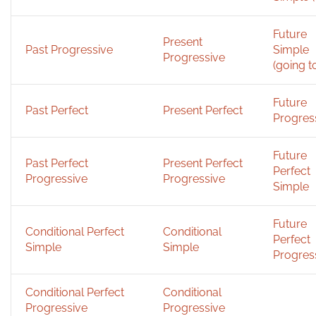
Future
Present
Past Progressive
Simple
Progressive
(going t
Future
Past Perfect
Present Perfect
Progres
Future
Past Perfect
Present Perfect
Perfect
Progressive
Progressive
Simple
Future
Conditional Perfect
Conditional
Perfect
Simple
Simple
Progres
Conditional Perfect
Conditional
Progressive
Progressive