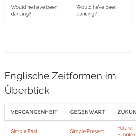
Would he have been
Would he’ve been
dancing?
dancing?
Englische Zeitformen im
Überblick
VERGANGENHEIT
GEGENWART
ZUKU
Future
Simple Past
Simple Present
Simple (w