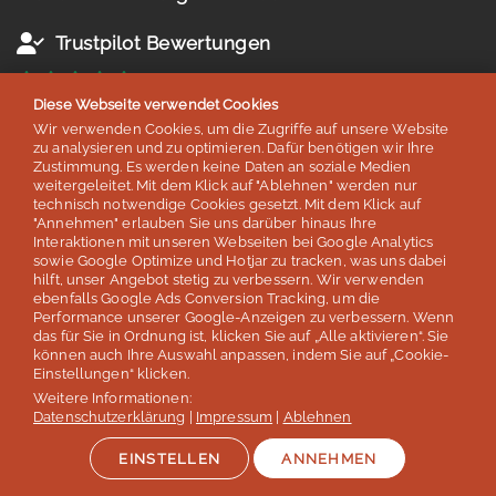
Trustpilot Bewertungen
Diese Webseite verwendet Cookies
4,5 von 5 Sternen
Wir verwenden Cookies, um die Zugriffe auf unsere Website
basierend auf 38 Bewertungen
zu analysieren und zu optimieren. Dafür benötigen wir Ihre
Stand: Juli 2026
Zustimmung. Es werden keine Daten an soziale Medien
weitergeleitet. Mit dem Klick auf "Ablehnen" werden nur
technisch notwendige Cookies gesetzt. Mit dem Klick auf
Google Bewertungen
"Annehmen" erlauben Sie uns darüber hinaus Ihre
Interaktionen mit unseren Webseiten bei Google Analytics
sowie Google Optimize und Hotjar zu tracken, was uns dabei
hilft, unser Angebot stetig zu verbessern. Wir verwenden
4,8 von 5 Sternen
ebenfalls Google Ads Conversion Tracking, um die
Performance unserer Google-Anzeigen zu verbessern. Wenn
basierend auf 254 Bewertungen
das für Sie in Ordnung ist, klicken Sie auf „Alle aktivieren“. Sie
Stand: Juli 2026
können auch Ihre Auswahl anpassen, indem Sie auf „Cookie-
Einstellungen“ klicken.
Weitere Informationen:
Top 5
Datenschutzerklärung
|
Impressum
|
Ablehnen
der deutschen Sprachreisenveranstalter
EINSTELLEN
ANNEHMEN
laut Studie „Berufliche Weiterbildung 2026” des SZ Instituts