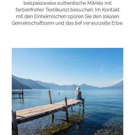
beispielsweise authentische Märkte mit
farbenfroher Textilkunst besuchen. Im Kontakt
mit den Einheimischen spüren Sie den lokalen
Gemeinschaftssinn und das tief verwurzelte Erbe.
Aktiver Sprachurlaub
Machen Sie mehr aus Ihrer Sprachreise! Hier eine
Auswahl an Möglichkeiten:
Fitness
Trekking & Wandern
Tanzen
Mountain Biking
Kanu- & Kayakfahren