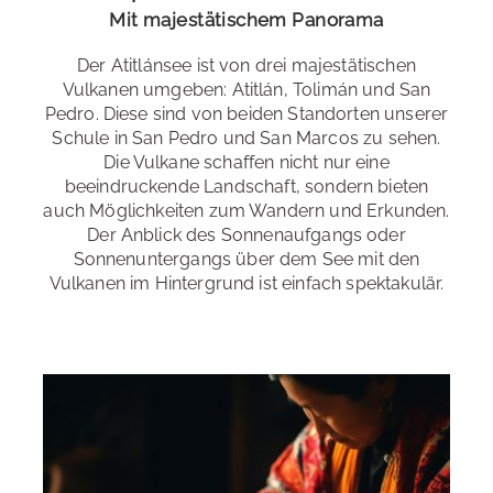
Brandenburg, Hamburg, Hessen, Niedersachsen,
Mit majestätischem Panorama
Rheinland-Pfalz, Sachsen-Anhalt, Saarland, Schleswig-
Der Atitlánsee ist von drei majestätischen
Holstein, Thüringen
Vulkanen umgeben: Atitlán, Tolimán und San
Pedro. Diese sind von beiden Standorten unserer
Schule in San Pedro und San Marcos zu sehen.
Die Vulkane schaffen nicht nur eine
beeindruckende Landschaft, sondern bieten
auch Möglichkeiten zum Wandern und Erkunden.
Der Anblick des Sonnenaufgangs oder
Maya-Dörfer
Sonnenuntergangs über dem See mit den
Vulkanen im Hintergrund ist einfach spektakulär.
Ein essentieller Bestandteil der Atmosphäre des Atitlán
Sees ist neben seiner atemberaubenden Natur auch die
Yoga Hotel
Präsenz der einheimischen Gemeinden, die seine Ufer
bewohnen. Lernen Sie die Lebensart und Traditionen
der lokalen Maya-Gemeinschaften rund um den See
Machen Sie mehr aus Ihrer Spanisch Sprachreise mit
kennen.
einem Yogakurs in unserem paradiesischen Yoga
Zentrum in Tzununa! Hier erhalten Sie täglich 100 min
Yogaunterricht, drei köstliche vegetarische oder