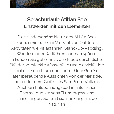
Yoga
Sprachurlaub Atitlan See
Einswerden mit den Elementen
Freizeitangebote der Schule
: Besuch von Kaffee- oder
Kakaofarmen, Tanzstunden, Kochkurse, Museen,
Die wunderschöne Natur des Atitlán Sees
Workshops (Schokolade, Weben, ...), Fitnessstudio,
können Sie bei einer Vielzahl von Outdoor-
Koversationsclub. Gegen Aufpreis: Rostro Maya, Kayak,
Aktivitäten wie Kajakfahren, Stand-Up-Paddling,
Reiten, Seilbahn, etc.
Wandern oder Radfahren hautnah spüren.
Erkunden Sie geheimnisvolle Pfade durch dichte
Wälder, versteckte Wasserfälle und die vielfältige
einheimische Flora und Fauna. Genießen Sie
atemberaubende Aussichten von der Nariz del
Indio oder dem Gipfel des San Pedro Vulkans.
Auch ein Entspannungsbad in natürlichen
Thermalquellen schafft unvergessliche
Erinnerungen. So fühlt sich Einklang mit der
Natur an.