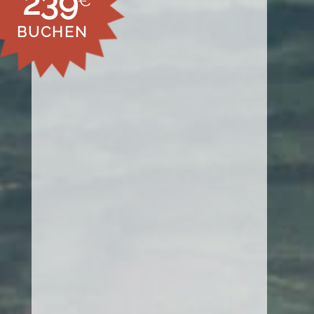
239
€
BUCHEN