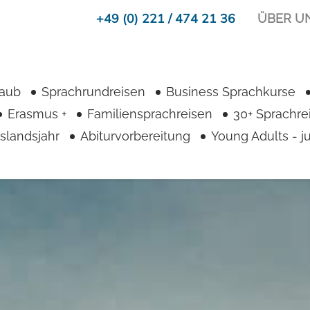
+49 (0) 221 / 474 21 36
ÜBER U
laub
Sprachrundreisen
Business Sprachkurse
Erasmus +
Familiensprachreisen
30+ Sprachre
slandsjahr
Abiturvorbereitung
Young Adults - 