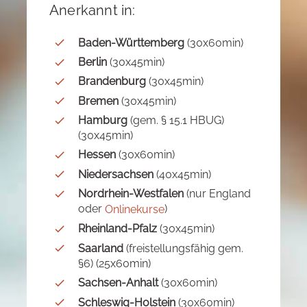
Anerkannt in:
Baden-Württemberg
(30x60min)
Berlin
(30x45min)
Brandenburg
(30x45min)
Bremen
(30x45min)
Hamburg
(gem. § 15.1 HBUG)
(30x45min)
Hessen
(30x60min)
Niedersachsen
(40x45min)
Nordrhein-Westfalen
(nur England
oder
)
Onlinekurse
Rheinland-Pfalz
(30x45min)
Saarland
(freistellungsfähig gem.
§6) (25x60min)
Sachsen-Anhalt
(30x60min)
Schleswig-Holstein
(30x60min)