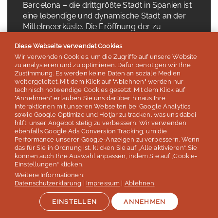
Barcelona – die drittgrößte Stadt in Spanien ist
eine lebendige und dynamische Stadt an der
Mittelmeerküste. Die Eröffnung der zu
Berühmtheit gelangten “Stadt der Künste und
Diese Webseite verwendet Cookies
Wissenschaft” hat Valencias Beliebtheit und
Wir verwenden Cookies, um die Zugriffe auf unsere Website
Anerkennung noch gesteigert. Dieses
zu analysieren und zu optimieren. Dafür benötigen wir Ihre
überwältigende Meisterwerk der Architektur
Zustimmung. Es werden keine Daten an soziale Medien
umfasst Museen der Kunst und Wissenschaft,
weitergeleitet. Mit dem Klick auf "Ablehnen" werden nur
technisch notwendige Cookies gesetzt. Mit dem Klick auf
ein IMAX Kino und das größte Aquarium
"Annehmen" erlauben Sie uns darüber hinaus Ihre
Europas.
Interaktionen mit unseren Webseiten bei Google Analytics
sowie Google Optimize und Hotjar zu tracken, was uns dabei
Die vielen Sonnenstunden und die allgemein
hilft, unser Angebot stetig zu verbessern. Wir verwenden
angenehmen Temperaturen erlauben Ihnen
ebenfalls Google Ads Conversion Tracking, um die
Performance unserer Google-Anzeigen zu verbessern. Wenn
während Ihres Bildungsurlaubs eine große
das für Sie in Ordnung ist, klicken Sie auf „Alle aktivieren“. Sie
Vielzahl von Aktivitäten.
können auch Ihre Auswahl anpassen, indem Sie auf „Cookie-
Einstellungen“ klicken.
ab 335 €
Weitere Informationen:
Datenschutzerklärung
|
Impressum
|
Ablehnen
EINSTELLEN
ANNEHMEN