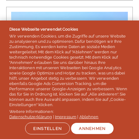
Diese Webseite verwendet Cookies
Wir verwenden Cookies, um die Zugriffe auf unsere Website
zu analysieren und zu optimieren. Dafür benötigen wir Ihre
Zustimmung. Es werden keine Daten an soziale Medien
weitergeleitet. Mit dem Klick auf "Ablehnen" werden nur
technisch notwendige Cookies gesetzt. Mit dem Klick auf
"Annehmen" erlauben Sie uns darüber hinaus Ihre
Interaktionen mit unseren Webseiten bei Google Analytics
sowie Google Optimize und Hotjar zu tracken, was uns dabei
5.0 - 10 Bewertungen
hilft, unser Angebot stetig zu verbessern. Wir verwenden
ebenfalls Google Ads Conversion Tracking, um die
Sprachkurs Mount Maunganui,
Performance unserer Google-Anzeigen zu verbessern. Wenn
Neuseeland
das für Sie in Ordnung ist, klicken Sie auf „Alle aktivieren“. Sie
können auch Ihre Auswahl anpassen, indem Sie auf „Cookie-
Englisch | ab 1 Woche - Prüfungsvorbereitungskurs
Einstellungen“ klicken.
IELTS u.a.
Weitere Informationen:
Datenschutzerklärung
|
Impressum
|
Ablehnen
462 €
ab
EINSTELLEN
ANNEHMEN