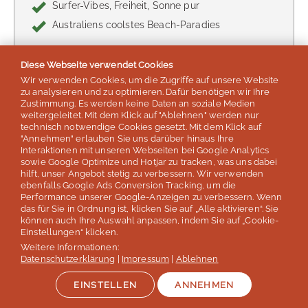
Surfer-Vibes, Freiheit, Sonne pur
Australiens coolstes Beach-Paradies
Diese Webseite verwendet Cookies
Wir verwenden Cookies, um die Zugriffe auf unsere Website
zu analysieren und zu optimieren. Dafür benötigen wir Ihre
Zustimmung. Es werden keine Daten an soziale Medien
weitergeleitet. Mit dem Klick auf "Ablehnen" werden nur
technisch notwendige Cookies gesetzt. Mit dem Klick auf
"Annehmen" erlauben Sie uns darüber hinaus Ihre
Interaktionen mit unseren Webseiten bei Google Analytics
sowie Google Optimize und Hotjar zu tracken, was uns dabei
hilft, unser Angebot stetig zu verbessern. Wir verwenden
ebenfalls Google Ads Conversion Tracking, um die
Performance unserer Google-Anzeigen zu verbessern. Wenn
das für Sie in Ordnung ist, klicken Sie auf „Alle aktivieren“. Sie
4.8 - 14 Bewertungen
können auch Ihre Auswahl anpassen, indem Sie auf „Cookie-
Einstellungen“ klicken.
Sprachkurs Brisbane, Australien
Weitere Informationen:
Datenschutzerklärung
Englisch | ab 5 Wochen - Prüfungsvorbereitungskurs
|
Impressum
|
Ablehnen
IELTS u.a.
EINSTELLEN
ANNEHMEN
1.334 €