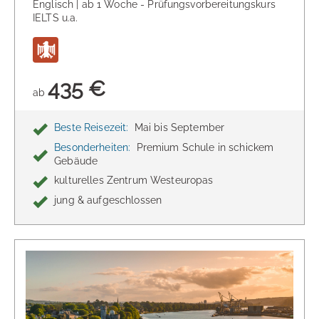
wir übernehmen 10 % der CO₂ Einsparung für Sie.
Englisch | ab 1 Woche - Prüfungsvorbereitungskurs
IELTS u.a.
Bei der Buchung haben Sie die Möglichkeit,
diesen Betrag einfach zu erhöhen. atmosfair
sendet Ihnen dann darüber im Folgejahr eine
Spendenbescheinigung und ein Zertifikat zu.
435 €
ab
Beste Reisezeit:
Mai bis September
Besonderheiten:
Premium Schule in schickem
Gebäude
kulturelles Zentrum Westeuropas
jung & aufgeschlossen