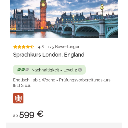
Unsere Sprachrundreisen setzen Vorkenntnisse
voraus (ideal: ab A2 aufwärts).
Businesskurse oder Prüfungsvorbereitungskurse
setzen ebenfalls ein gewisses Sprachniveau
voraus, i.d.R. B1, in Ausnahmen ist auch A2
ausreichend.
4.8 - 175 Bewertungen
Gibt es einen Einstufungstest?
Sprachkurs London, England
Ja. Alle Teilnehmer mit Vorkenntnissen erhalten 3
Wochen vor Abreise eine E-Mail mit einem Link
zum Einstufungstest oder einem beigefügten
Nachhaltigkeit - Level 2
Einstufungstest.
Englisch | ab 1 Woche - Prüfungsvorbereitungskurs
Alternativ besteht die Möglichkeit, den
IELTS u.a.
Einstufungstest am ersten Kurstag vor
Unterrichtsbeginn zu absolvieren.
Die Einstufung in die jeweiligen Gruppen erfolgt
dann nach Auswertung der Einstufungstests und
599 €
dem Vergleich. Daher ist es besonders wichtig,
ab
die Einstufungstests vorab zu senden.