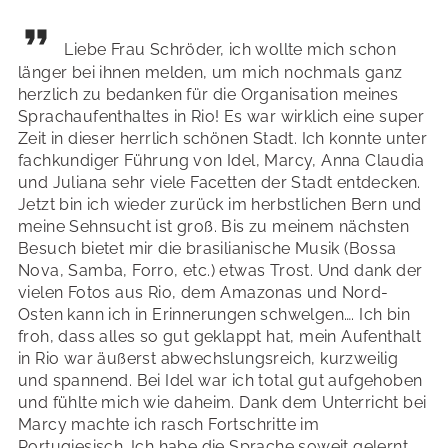
Liebe Frau Schröder, ich wollte mich schon
länger bei ihnen melden, um mich nochmals ganz
herzlich zu bedanken für die Organisation meines
Sprachaufenthaltes in Rio! Es war wirklich eine super
Zeit in dieser herrlich schönen Stadt. Ich konnte unter
fachkundiger Führung von Idel, Marcy, Anna Claudia
und Juliana sehr viele Facetten der Stadt entdecken.
Jetzt bin ich wieder zurück im herbstlichen Bern und
meine Sehnsucht ist groß. Bis zu meinem nächsten
Besuch bietet mir die brasilianische Musik (Bossa
Nova, Samba, Forro, etc.) etwas Trost. Und dank der
vielen Fotos aus Rio, dem Amazonas und Nord-
Osten kann ich in Erinnerungen schwelgen…. Ich bin
froh, dass alles so gut geklappt hat, mein Aufenthalt
in Rio war äußerst abwechslungsreich, kurzweilig
und spannend. Bei Idel war ich total gut aufgehoben
und fühlte mich wie daheim. Dank dem Unterricht bei
Marcy machte ich rasch Fortschritte im
Portugiesisch. Ich habe die Sprache soweit gelernt,