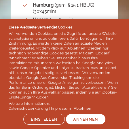
Hamburg
(gem. § 15.1 HBUG)
(30x45min)
Hessen
(30x60min)
Diese Webseite verwendet Cookies
Niedersachsen
(40x45min)
Wir verwenden Cookies, um die Zugriffe auf unsere Website
Nordrhein-Westfalen
(nur England
zu analysieren und zu optimieren. Dafür benötigen wir Ihre
oder
)
Onlinekurse
Zustimmung. Es werden keine Daten an soziale Medien
weitergeleitet. Mit dem Klick auf "Ablehnen" werden nur
Rheinland-Pfalz
(30x45min)
technisch notwendige Cookies gesetzt. Mit dem Klick auf
"Annehmen" erlauben Sie uns darüber hinaus Ihre
Saarland
(freistellungsfähig gem.
Interaktionen mit unseren Webseiten bei Google Analytics
§6) (25x60min)
sowie Google Optimize und Hotjar zu tracken, was uns dabei
hilft, unser Angebot stetig zu verbessern. Wir verwenden
Sachsen-Anhalt
(30x60min)
ebenfalls Google Ads Conversion Tracking, um die
Schleswig-Holstein
(30x60min)
Performance unserer Google-Anzeigen zu verbessern. Wenn
das für Sie in Ordnung ist, klicken Sie auf „Alle aktivieren“. Sie
Thüringen
(30x45min)
können auch Ihre Auswahl anpassen, indem Sie auf „Cookie-
Einstellungen“ klicken.
Weitere Informationen:
Datenschutzerklärung
|
Impressum
|
Ablehnen
EINSTELLEN
ANNEHMEN
nicht möglich: