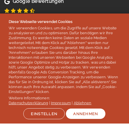
Google Bewertungen
4,8 von 5 Sternen
Diese Webseite verwendet Cookies
basierend auf 254 Bewertungen
Wir verwenden Cookies, um die Zugriffe auf unsere Website
Stand: Juli 2026
zu analysieren und zu optimieren. Dafür benötigen wir Ihre
Zustimmung. Es werden keine Daten an soziale Medien
weitergeleitet. Mit dem Klick auf "Ablehnen" werden nur
technisch notwendige Cookies gesetzt. Mit dem Klick auf
Top 5
"Annehmen" erlauben Sie uns darüber hinaus Ihre
Interaktionen mit unseren Webseiten bei Google Analytics
der deutschen Sprachreisenveranstalter
sowie Google Optimize und Hotjar zu tracken, was uns dabei
hilft, unser Angebot stetig zu verbessern. Wir verwenden
laut Studie „Berufliche Weiterbildung 2026” des SZ Instituts
ebenfalls Google Ads Conversion Tracking, um die
der
Süddeutschen Zeitung
Performance unserer Google-Anzeigen zu verbessern. Wenn
das für Sie in Ordnung ist, klicken Sie auf „Alle aktivieren“. Sie
können auch Ihre Auswahl anpassen, indem Sie auf „Cookie-
Mehr erfahren
Einstellungen“ klicken.
Weitere Informationen:
Datenschutzerklärung
|
Impressum
|
Ablehnen
EINSTELLEN
ANNEHMEN
Auszeichnungen & Mitgliedschaften