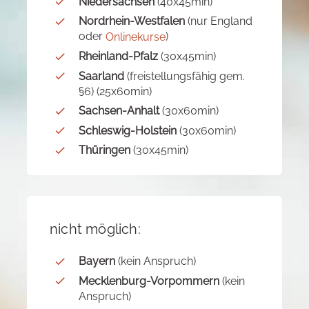
Niedersachsen
(40x45min)
Nordrhein-Westfalen
(nur England
oder
)
Onlinekurse
Rheinland-Pfalz
(30x45min)
Saarland
(freistellungsfähig gem.
§6) (25x60min)
Sachsen-Anhalt
(30x60min)
Schleswig-Holstein
(30x60min)
Thüringen
(30x45min)
nicht möglich:
Bayern
(kein Anspruch)
Mecklenburg-Vorpommern
(kein
Anspruch)