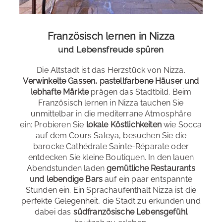
Unsere Unterkünfte
Wähle dein Tempo
: Standard- und Intensivkurse
Spezialkurse
: 50+ Sprachreisen, Abiturvorbereitung,
persönlich ausgewählt
Französisch lernen in Nizza
Business Französisch, Erasmus+, Intensivkurs für
und Lebensfreude spüren
liebevolle Gastgeber*innen
Lehrende
Die Altstadt ist das Herzstück von Nizza.
max. 30 min zur Schule
Examensvorbereitung
: DELF/ DALF
Verwinkelte Gassen, pastellfarbene Häuser und
lebhafte Märkte
prägen das Stadtbild. Beim
Französisch lernen in Nizza tauchen Sie
Bildungsurlaub
: Baden-Württemberg, Bremen, Berlin,
unmittelbar in die mediterrane Atmosphäre
Brandenburg, Hamburg, Hessen, Niedersachsen,
ein: Probieren Sie
lokale Köstlichkeiten
wie Socca
Gastfamilien
: EZ oder DZ (ÜF, HP)
Nordrhein-Westfalen, Rheinland-Pfalz, Sachsen-Anhalt,
auf dem Cours Saleya, besuchen Sie die
Saarland, Schleswig-Holstein, Thüringen
Studios, Apartments
: ohne Verpflegung oder Frühstück
barocke Cathédrale Sainte-Réparate oder
entdecken Sie kleine Boutiquen. In den lauen
Hotels & Hostels
: ohne Verpflegung
Strände
Abendstunden laden
gemütliche Restaurants
und lebendige Bars
auf ein paar entspannte
Alle Sprachkurse
Stunden ein. Ein Sprachaufenthalt Nizza ist die
Anders als in Antibes sind Nizzas sonnengeküsste
perfekte Gelegenheit, die Stadt zu erkunden und
Strände vor allem Kiesstrände. Dennoch können Sie
dabei das
südfranzösische Lebensgefühl
hier herrlich entspannen, den Blick über das glitzernde