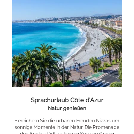
Sprachreise mit Sport
Machen Sie mehr aus Ihrer Sprachreise! Hier eine
Auswahl an Möglichkeiten für Ihre aktiv Sprachreise:
Segeln
,
Tauchen
, Wasserski, Wakeboarding,
Kayak
,
Golf
, Pilates,
Yoga
,
Reiten
,
Tanzen
,
Tennis
, Volleyball,
Fußball
, Joggen,
Wandern
Freizeitangebote der Sprachschule
: Museen, Ausflüge,
Weinproben & Kostproben lokaler Küche (teils gegen
Aufpreis)
Sprachurlaub Côte d'Azur
Natur genießen
Bereichern Sie die urbanen Freuden Nizzas um
sonnige Momente in der Natur. Die Promenade
des Anglais lädt zu langen Spaziergängen