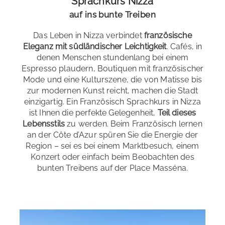
Sprachkurs Nizza
und die Fürstenresidenz bestaunen können. Auch
Antibes ist nicht weit entfernt.
auf ins bunte Treiben
Zimmertyp
: Studios
Das Leben in Nizza verbindet
französische
Erreichbarkeit
: sehr gut - zu Fuß und mit dem ÖPNV
Verpflegung
: keine oder Frühstück
Eleganz mit südländischer Leichtigkeit
. Cafés, in
denen Menschen stundenlang bei einem
Restaurants und Cafés
: in unmittelbarer Entfernung
Bad
: privates Bad
Espresso plaudern, Boutiquen mit französischer
Einkaufsmöglichkeiten
: in unmittelbarer Entfernung
Mode und eine Kulturszene, die von Matisse bis
Entfernung zur Schule
: ca. 30 min
zur modernen Kunst reicht, machen die Stadt
Sightseeing
: in unmittelbarer Entfernung
vorhanden
einzigartig. Ein Französisch Sprachkurs in Nizza
ist Ihnen die perfekte Gelegenheit,
Teil dieses
Lebensstils
zu werden. Beim Französisch lernen
an der Côte d’Azur spüren Sie die Energie der
Region – sei es bei einem Marktbesuch, einem
Konzert oder einfach beim Beobachten des
bunten Treibens auf der Place Masséna.