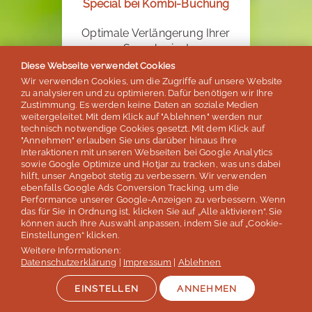
Special bei Kombi-Buchung
Optimale Verlängerung Ihrer
Sprachreise!
Diese Webseite verwendet Cookies
Wir verwenden Cookies, um die Zugriffe auf unsere Website
zu analysieren und zu optimieren. Dafür benötigen wir Ihre
Zustimmung. Es werden keine Daten an soziale Medien
weitergeleitet. Mit dem Klick auf "Ablehnen" werden nur
SPRECHEN SIE UNS AN!
technisch notwendige Cookies gesetzt. Mit dem Klick auf
"Annehmen" erlauben Sie uns darüber hinaus Ihre
Interaktionen mit unseren Webseiten bei Google Analytics
sowie Google Optimize und Hotjar zu tracken, was uns dabei
hilft, unser Angebot stetig zu verbessern. Wir verwenden
ebenfalls Google Ads Conversion Tracking, um die
Performance unserer Google-Anzeigen zu verbessern. Wenn
Unser Dankeschön!
das für Sie in Ordnung ist, klicken Sie auf „Alle aktivieren“. Sie
können auch Ihre Auswahl anpassen, indem Sie auf „Cookie-
Einstellungen“ klicken.
20€
Weitere Informationen:
Datenschutzerklärung
|
Impressum
|
Ablehnen
für Ihre Weiterempfehlung
EINSTELLEN
ANNEHMEN
Für jede Weiterempfehlung,