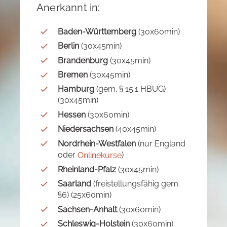
Anerkannt in:
Baden-Württemberg
(30x60min)
Berlin
(30x45min)
Brandenburg
(30x45min)
Bremen
(30x45min)
Hamburg
(gem. § 15.1 HBUG)
(30x45min)
Hessen
(30x60min)
Niedersachsen
(40x45min)
Nordrhein-Westfalen
(nur England
oder
)
Onlinekurse
Rheinland-Pfalz
(30x45min)
Saarland
(freistellungsfähig gem.
§6) (25x60min)
Sachsen-Anhalt
(30x60min)
Schleswig-Holstein
(30x60min)