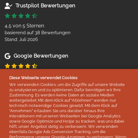
Trustpilot Bewertungen
4,5 von 5 Sternen
basierend auf 38 Bewertungen
Stand: Juli 2026
Google Bewertungen
4,8 von 5 Sternen
Diese Webseite verwendet Cookies
basierend auf 254 Bewertungen
Wir verwenden Cookies, um die Zugriffe auf unsere Website
Stand: Juli 2026
zu analysieren und zu optimieren. Dafür benötigen wir Ihre
Zustimmung. Es werden keine Daten an soziale Medien
weitergeleitet. Mit dem Klick auf "Ablehnen" werden nur
technisch notwendige Cookies gesetzt. Mit dem Klick auf
Top 5
"Annehmen" erlauben Sie uns darüber hinaus Ihre
Interaktionen mit unseren Webseiten bei Google Analytics
der deutschen Sprachreisenveranstalter
sowie Google Optimize und Hotjar zu tracken, was uns dabei
hilft, unser Angebot stetig zu verbessern. Wir verwenden
laut Studie „Berufliche Weiterbildung 2026” des SZ Instituts
ebenfalls Google Ads Conversion Tracking, um die
der
Süddeutschen Zeitung
Performance unserer Google-Anzeigen zu verbessern. Wenn