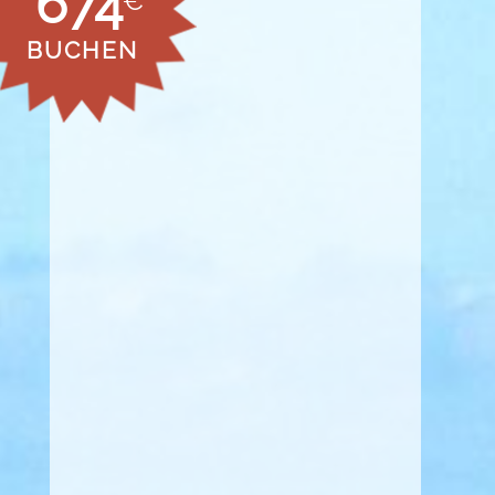
674
€
BUCHEN