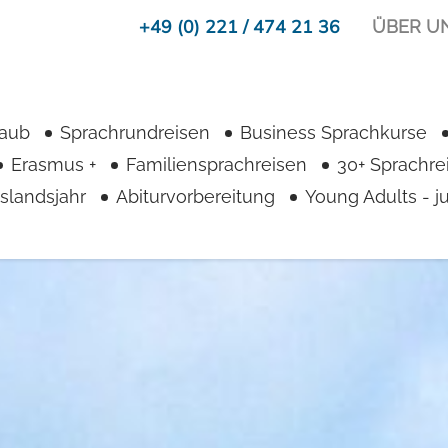
+49 (0) 221 / 474 21 36
ÜBER U
laub
Sprachrundreisen
Business Sprachkurse
Erasmus +
Familiensprachreisen
30+ Sprachre
slandsjahr
Abiturvorbereitung
Young Adults - 