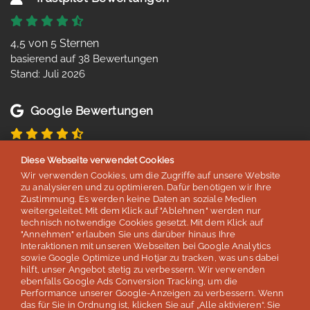
4,5 von 5 Sternen
basierend auf 38 Bewertungen
Stand: Juli 2026
Google Bewertungen
4,8 von 5 Sternen
Diese Webseite verwendet Cookies
basierend auf 254 Bewertungen
Wir verwenden Cookies, um die Zugriffe auf unsere Website
Stand: Juli 2026
zu analysieren und zu optimieren. Dafür benötigen wir Ihre
Zustimmung. Es werden keine Daten an soziale Medien
weitergeleitet. Mit dem Klick auf "Ablehnen" werden nur
Top 5
technisch notwendige Cookies gesetzt. Mit dem Klick auf
"Annehmen" erlauben Sie uns darüber hinaus Ihre
Interaktionen mit unseren Webseiten bei Google Analytics
der deutschen Sprachreisenveranstalter
sowie Google Optimize und Hotjar zu tracken, was uns dabei
hilft, unser Angebot stetig zu verbessern. Wir verwenden
laut Studie „Berufliche Weiterbildung 2026” des SZ Instituts
ebenfalls Google Ads Conversion Tracking, um die
der
Süddeutschen Zeitung
Performance unserer Google-Anzeigen zu verbessern. Wenn
das für Sie in Ordnung ist, klicken Sie auf „Alle aktivieren“. Sie