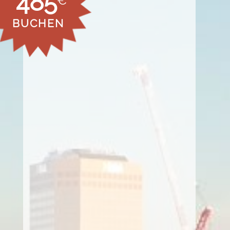
485
€
BUCHEN