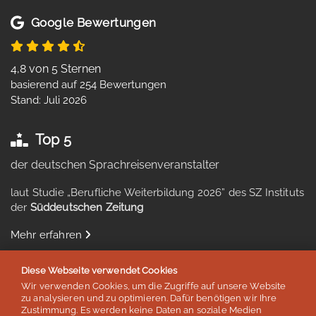
Google Bewertungen
4,8 von 5 Sternen
basierend auf 254 Bewertungen
Stand: Juli 2026
Top 5
der deutschen Sprachreisenveranstalter
laut Studie „Berufliche Weiterbildung 2026” des SZ Instituts
der
Süddeutschen Zeitung
Mehr erfahren
Diese Webseite verwendet Cookies
Wir verwenden Cookies, um die Zugriffe auf unsere Website
zu analysieren und zu optimieren. Dafür benötigen wir Ihre
Auszeichnungen & Mitgliedschaften
Zustimmung. Es werden keine Daten an soziale Medien