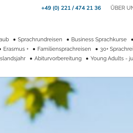
+49 (0) 221 / 474 21 36
ÜBER U
achschule An
nterkunft Anne
Freizeit Annec
laub
Sprachrundreisen
Business Sprachkurse
Erasmus +
Familiensprachreisen
30+ Sprachre
slandsjahr
Abiturvorbereitung
Young Adults - 
Top-Features
Unsere Unterkünfte
Sprachreisen für Anfänger*innen
persönlich ausgewählt
& Fortgeschrittene
liebevolle Gastgeber*innen
familiäre Atmosphäre
max. 20 min zur Schule