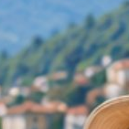
den türkisblauen Lac d’Annecy.
Dank der guten Beschilderung und
vielfältigen Schwierigkeitsgrade
findet hier jede*r die passende Tour.