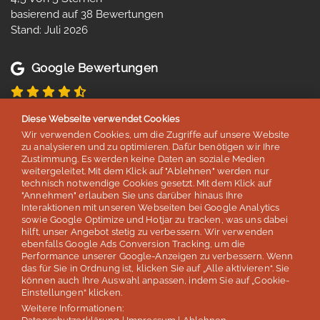
basierend auf 38 Bewertungen
Stand: Juli 2026
Google Bewertungen
4,8 von 5 Sternen
Diese Webseite verwendet Cookies
basierend auf 254 Bewertungen
Wir verwenden Cookies, um die Zugriffe auf unsere Website
Stand: Juli 2026
zu analysieren und zu optimieren. Dafür benötigen wir Ihre
Zustimmung. Es werden keine Daten an soziale Medien
weitergeleitet. Mit dem Klick auf "Ablehnen" werden nur
technisch notwendige Cookies gesetzt. Mit dem Klick auf
Top 5
"Annehmen" erlauben Sie uns darüber hinaus Ihre
Interaktionen mit unseren Webseiten bei Google Analytics
der deutschen Sprachreisenveranstalter
sowie Google Optimize und Hotjar zu tracken, was uns dabei
hilft, unser Angebot stetig zu verbessern. Wir verwenden
laut Studie „Berufliche Weiterbildung 2026” des SZ Instituts
ebenfalls Google Ads Conversion Tracking, um die
der
Süddeutschen Zeitung
Performance unserer Google-Anzeigen zu verbessern. Wenn
das für Sie in Ordnung ist, klicken Sie auf „Alle aktivieren“. Sie
können auch Ihre Auswahl anpassen, indem Sie auf „Cookie-
Mehr erfahren
Einstellungen“ klicken.
Weitere Informationen: