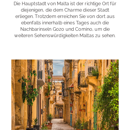
Trekking & Wandern
,
Klettern
,
Mountain Biking
,
Die Hauptstadt von Malta ist der richtige Ort für
Rafting
,
Tauchen
,
Reiten
diejenigen, die dem Charme dieser Stadt
erliegen. Trotzdem erreichen Sie von dort aus
Erreichbarkeit
: sehr gut
ebenfalls innerhalb eines Tages auch die
Restaurants und Cafés
: in unmittelbarer Nähe
Nachbarinseln Gozo und Comino, um die
Freizeitangebote der Schule
: Hafentour in Valletta,
weiteren Sehenswürdigkeiten Maltas zu sehen.
Ausflüge zu den bekannten Sehenswürdigkeiten
Einkaufsmöglichkeiten
: in unmittelbarer Nähe
Maltas, Kulinarische Tour, Fahrradtouren, Reiten,
Weinproben. Kanufahren, Konzertbesuche, etc.