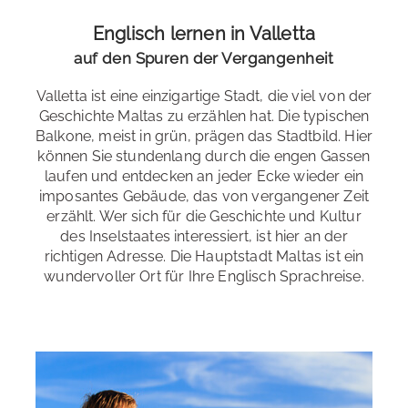
Valletta erkunden
Niveaustufen
: alle
Englisch lernen in Valletta
Valletta gehört seit 1980 zum UNESCO-Welterbe. Die
auf den Spuren der Vergangenheit
Spezialkurse
: Business English, Kurse zur
gut erhaltene barocke Architektur und die strategische
Prüfungsvorbereitung
Bedeutung machen sie zu einem kulturellen Juwel des
Valletta ist eine einzigartige Stadt, die viel von der
Mittelmeerraums. Die wunderschöne Altstadt mit ihren
Examensvorbereitung
: Cambridge Certificate, TOEFL,
Geschichte Maltas zu erzählen hat. Die typischen
engen Gässchen lädt zu
ausgedehnten Spaziergänge
,
IELTS
Balkone, meist in grün, prägen das Stadtbild. Hier
geradezu ein. Allein oder mit anderen Sprachlernenden
können Sie stundenlang durch die engen Gassen
können Sie stundenlang schlendern und entdecken,
Bildungsurlaub
: Baden-Württemberg, Bremen, Berlin,
laufen und entdecken an jeder Ecke wieder ein
ohne dass es langweilig werden wird.
Brandenburg, Hamburg, Hessen, Niedersachsen,
imposantes Gebäude, das von vergangener Zeit
Rheinland-Pfalz, Sachsen-Anhalt, Saarland, Schleswig-
erzählt. Wer sich für die Geschichte und Kultur
Holstein, Thüringen
des Inselstaates interessiert, ist hier an der
richtigen Adresse. Die Hauptstadt Maltas ist ein
Nachtleben
wundervoller Ort für Ihre Englisch Sprachreise.
Die Nähe zu
Sliema und St. Julians
ermöglicht in
Alle Sprachkurse
kürzester Zeit mitten im geselligen Nachtleben und
Residenz
moderner Urbanität zu verweilen.
Sie wünschen eine angemessen komfortable
Unterkunft mit Anschluss an Ihre Mitschüler*innen?