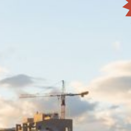
W
S
E