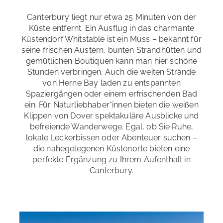
Restaurants und Cafés
: in unmittelbarer Nähe
Canterbury liegt nur etwa 25 Minuten von der
Bad
Aktiver Sprachurlaub
: privates Bad
Küste entfernt. Ein Ausflug in das charmante
Einkaufsmöglichkeiten
: in unmittelbarer Nähe
Entfernung zur Schule
: unterschiedlich
Küstendorf Whitstable ist ein Muss – bekannt für
Machen Sie mehr aus Ihrer Sprachreise! Hier eine
seine frischen Austern, bunten Strandhütten und
Auswahl an Möglichkeiten:
Sightseeing
: in unmittelbarer Nähe
vorhanden
gemütlichen Boutiquen kann man hier schöne
Trekking & Wandern
,
Reiten
,
Mountain Biking
Stunden verbringen. Auch die weiten Strände
von Herne Bay laden zu entspannten
Spaziergängen oder einem erfrischenden Bad
ein. Für Naturliebhaber*innen bieten die weißen
Freizeitangebote der Schule im Sommer
: Ausflüge,
Klippen von Dover spektakuläre Ausblicke und
Film- & Quizabende, Walking Tours, BBQ,
befreiende Wanderwege. Egal, ob Sie Ruhe,
Konversationsclub etc. (gg. Aufpreis)
lokale Leckerbissen oder Abenteuer suchen –
die nahegelegenen Küstenorte bieten eine
perfekte Ergänzung zu Ihrem Aufenthalt in
Canterbury.