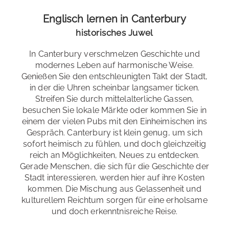
Unsere Unterkünfte
Gruppengröße
: maximal 12
Englisch lernen in Canterbury
Niveaustufen
: Anfänger*innen A2 bis Fortgeschrittene
eigenständige Buchung
historisches Juwel
C2
individuell nach Ihrem Geschmack
Wähle dein Tempo
: Standard-, Intensiv- und
In Canterbury verschmelzen Geschichte und
The Canterbury Tales Experience
verschiedene Kategorien
Superintensivkurse
modernes Leben auf harmonische Weise.
Genießen Sie den entschleunigten Takt der Stadt,
In diesem interaktiven Museum werden Geoffrey
Spezialkurse
: Business Englisch, Familiensprachreise
in der die Uhren scheinbar langsamer ticken.
Chaucers berühmte Geschichten zum Leben erweckt.
Streifen Sie durch mittelalterliche Gassen,
Examensvorbereitung
: Cambridge, IELTS
Lassen Sie sich von mittelalterlichen Kulissen und
besuchen Sie lokale Märkte oder kommen Sie in
lebhaften Erzählungen in vergangene Zeit mitnehmen.
Hotels & Hostels
einem der vielen Pubs mit den Einheimischen ins
Bildungsurlaub
: Baden-Württemberg, Bremen, Berlin,
Kurzum: ein unterhaltsames Erlebnis für alle, die
Gespräch. Canterbury ist klein genug, um sich
Brandenburg, Hamburg, Hessen, Niedersachsen,
Studios & Apartments
Geschichte hautnah erleben möchten.
sofort heimisch zu fühlen, und doch gleichzeitig
Nordrhein-Westfalen, Rheinland-Pfalz, Sachsen-Anhalt,
reich an Möglichkeiten, Neues zu entdecken.
Saarland, Schleswig-Holstein, Thüringen
Gerade Menschen, die sich für die Geschichte der
Stadt interessieren, werden hier auf ihre Kosten
Bootstouren auf dem Stour
kommen. Die Mischung aus Gelassenheit und
kulturellem Reichtum sorgen für eine erholsame
Eine andere Perspektive auf Canterbury gewinnen Sie
und doch erkenntnisreiche Reise.
bei einer gemütlichen Bootstour auf dem Fluss Stour.
Die Fahrt führt Sie unter historischen Brücken hindurch