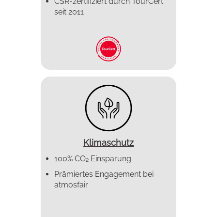
CSR-zertifiziert durch TourCert
seit 2011
Klimaschutz
100% CO₂ Einsparung
Prämiertes Enga­gement bei
atmosfair