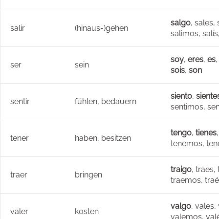
salgo
, sales, 
salir
(hinaus-)gehen
salimos, salís
soy
,
eres
,
es
ser
sein
sois
,
son
siento
,
siente
sentir
fühlen, bedauern
sentimos, sen
tengo
,
tienes
tener
haben, besitzen
tenemos, ten
traigo
, traes, 
traer
bringen
traemos, traé
valgo
, vales,
valer
kosten
valemos, valé