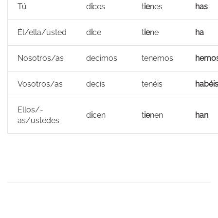
Tú
d
i
ces
t
ie
nes
has
Él/ella/usted
d
i
ce
t
ie
ne
ha
Nosotros/as
decimos
tenemos
hemo
Vosotros/as
decís
tenéis
habéi
Ellos/-
d
i
cen
t
ie
nen
han
as/ustedes