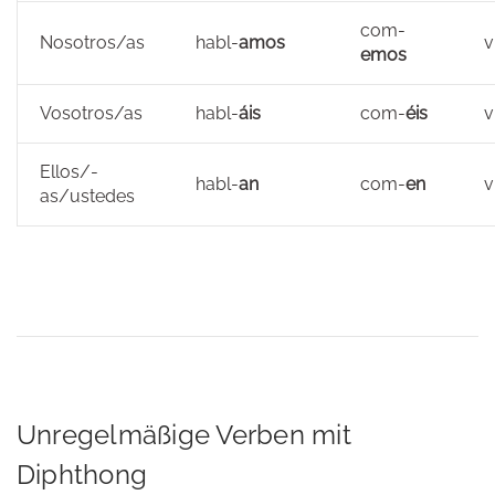
com-
Nosotros/as
habl-
amos
v
emos
Vosotros/as
habl-
áis
com-
éis
v
Ellos/-
habl-
an
com-
en
v
as/ustedes
Unregelmäßige Verben mit
Diphthong