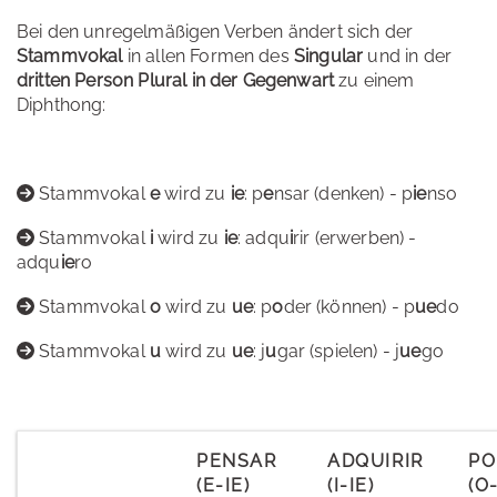
Bei den unregelmäßigen Verben ändert sich der
Stammvokal
in allen Formen des
Singular
und in der
dritten Person Plural in der Gegenwart
zu einem
Diphthong:
Stammvokal
e
wird zu
ie
: p
e
nsar (denken) - p
ie
nso
Stammvokal
i
wird zu
ie
: adqu
i
rir (erwerben) -
adqu
ie
ro
Stammvokal
o
wird zu
ue
: p
o
der (können) - p
ue
do
Stammvokal
u
wird zu
ue
: j
u
gar (spielen) - j
ue
go
PENSAR
ADQUIRIR
PO
(E-IE)
(I-IE)
(O