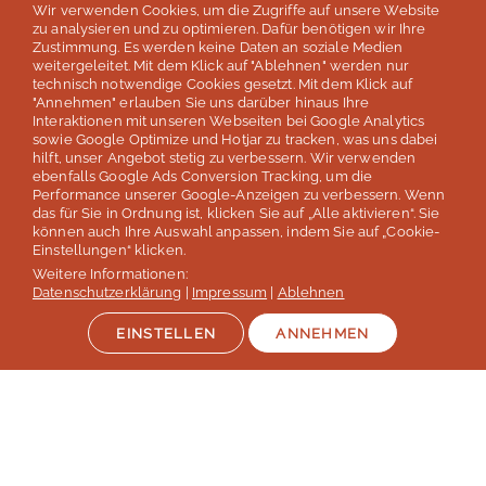
basierend auf 254 Bewertungen
Wir verwenden Cookies, um die Zugriffe auf unsere Website
Stand: Juli 2026
zu analysieren und zu optimieren. Dafür benötigen wir Ihre
Zustimmung. Es werden keine Daten an soziale Medien
weitergeleitet. Mit dem Klick auf "Ablehnen" werden nur
technisch notwendige Cookies gesetzt. Mit dem Klick auf
Top 5
"Annehmen" erlauben Sie uns darüber hinaus Ihre
Interaktionen mit unseren Webseiten bei Google Analytics
der deutschen Sprachreisenveranstalter
sowie Google Optimize und Hotjar zu tracken, was uns dabei
hilft, unser Angebot stetig zu verbessern. Wir verwenden
laut Studie „Berufliche Weiterbildung 2026” des SZ Instituts
ebenfalls Google Ads Conversion Tracking, um die
der
Süddeutschen Zeitung
Performance unserer Google-Anzeigen zu verbessern. Wenn
das für Sie in Ordnung ist, klicken Sie auf „Alle aktivieren“. Sie
können auch Ihre Auswahl anpassen, indem Sie auf „Cookie-
Mehr erfahren
Einstellungen“ klicken.
Weitere Informationen:
Datenschutzerklärung
|
Impressum
|
Ablehnen
EINSTELLEN
ANNEHMEN
Auszeichnungen & Mitgliedschaften