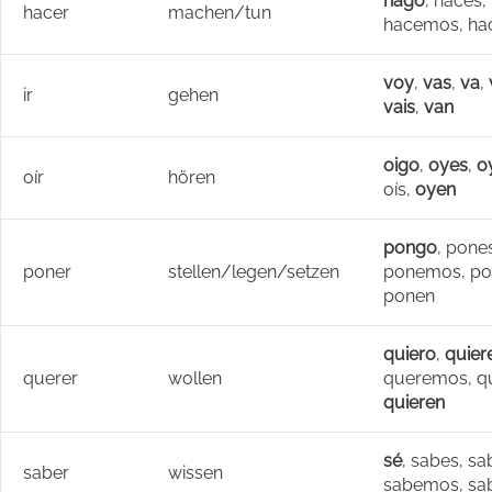
hago
, haces,
hacer
machen/tun
hacemos, hac
voy
,
vas
,
va
,
ir
gehen
vais
,
van
oigo
,
oyes
,
o
oír
hören
oís,
oyen
pongo
, pone
poner
stellen/legen/setzen
ponemos, pon
ponen
quiero
,
quier
querer
wollen
queremos, qu
quieren
sé
, sabes, sa
saber
wissen
sabemos, sab