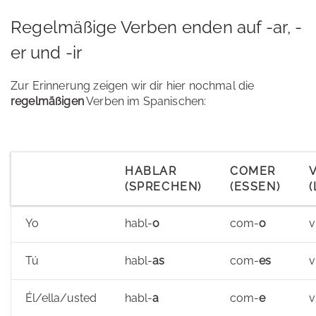
Regelmäßige Verben enden auf -ar, -
er und -ir
Zur Erinnerung zeigen wir dir hier nochmal die
regelmäßigen
Verben im Spanischen:
HABLAR
COMER
V
(SPRECHEN)
(ESSEN)
Yo
habl-
o
com-
o
v
Tú
habl-
as
com-
es
v
Él/ella/usted
habl-
a
com-
e
v