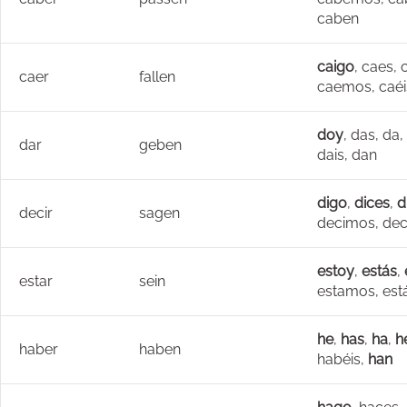
caben
caigo
, caes, 
caer
fallen
caemos, caéi
doy
, das, da
dar
geben
dais, dan
digo
,
dices
,
d
decir
sagen
decimos, dec
estoy
,
estás
,
estar
sein
estamos, est
he
,
has
,
ha
,
h
haber
haben
habéis,
han