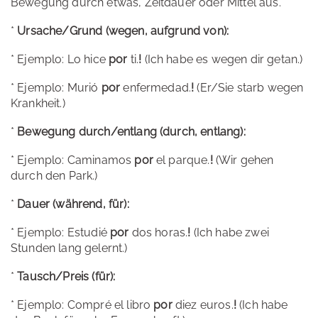
Bewegung durch etwas, Zeitdauer oder Mittel aus.
*
Ursache/Grund (wegen, aufgrund von):
* Ejemplo: Lo hice
por
ti.
!
(Ich habe es wegen dir getan.)
* Ejemplo: Murió
por
enfermedad.
!
(Er/Sie starb wegen
Krankheit.)
*
Bewegung durch/entlang (durch, entlang):
* Ejemplo: Caminamos
por
el parque.
!
(Wir gehen
durch den Park.)
*
Dauer (während, für):
* Ejemplo: Estudié
por
dos horas.
!
(Ich habe zwei
Stunden lang gelernt.)
*
Tausch/Preis (für):
* Ejemplo: Compré el libro
por
diez euros.
!
(Ich habe