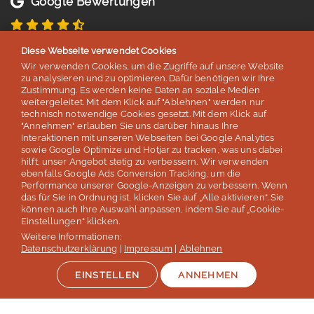
Google Bewertungen
4,8 von 5 Sternen
Diese Webseite verwendet Cookies
basierend auf 254 Bewertungen
Wir verwenden Cookies, um die Zugriffe auf unsere Website
Stand: Juli 2026
zu analysieren und zu optimieren. Dafür benötigen wir Ihre
Zustimmung. Es werden keine Daten an soziale Medien
weitergeleitet. Mit dem Klick auf "Ablehnen" werden nur
technisch notwendige Cookies gesetzt. Mit dem Klick auf
Top 5
"Annehmen" erlauben Sie uns darüber hinaus Ihre
Interaktionen mit unseren Webseiten bei Google Analytics
der deutschen Sprachreisenveranstalter
sowie Google Optimize und Hotjar zu tracken, was uns dabei
hilft, unser Angebot stetig zu verbessern. Wir verwenden
laut Studie „Berufliche Weiterbildung 2026” des SZ Instituts
ebenfalls Google Ads Conversion Tracking, um die
der
Süddeutschen Zeitung
Performance unserer Google-Anzeigen zu verbessern. Wenn
das für Sie in Ordnung ist, klicken Sie auf „Alle aktivieren“. Sie
können auch Ihre Auswahl anpassen, indem Sie auf „Cookie-
Mehr erfahren
Einstellungen“ klicken.
Weitere Informationen:
Datenschutzerklärung
|
Impressum
|
Ablehnen
EINSTELLEN
ANNEHMEN
Auszeichnungen & Mitgliedschaften