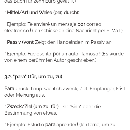
das Buch für zehn Euro gekauft.)
*
Mittel/Art und Weise (per, durch):
* Ejemplo: Te enviaré un mensaje
por
correo
electrónico.
!
(Ich schicke dir eine Nachricht per E-Mail.)
*
Passiv (von):
Zeigt den Handelnden im Passiv an.
* Ejemplo: Fue escrito
por
un autor famoso.
!
(Es wurde
von einem berühmten Autor geschrieben.)
3.2. "para" (für, um zu, zu)
Para
drückt hauptsächlich Zweck, Ziel, Empfänger, Frist
oder Meinung aus.
*
Zweck/Ziel (um zu, für):
Der "Sinn" oder die
Bestimmung von etwas.
* Ejemplo: Estudio
para
aprender.
!
(Ich lerne, um zu