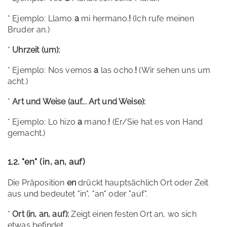
* Ejemplo: Llamo
a
mi hermano.
!
(Ich rufe meinen
Bruder an.)
*
Uhrzeit (um):
* Ejemplo: Nos vemos
a
las ocho.
!
(Wir sehen uns um
acht.)
*
Art und Weise (auf... Art und Weise):
* Ejemplo: Lo hizo
a
mano.
!
(Er/Sie hat es von Hand
gemacht.)
1.2. "en" (in, an, auf)
Die Präposition
en
drückt hauptsächlich Ort oder Zeit
aus und bedeutet "in", "an" oder "auf".
*
Ort (in, an, auf):
Zeigt einen festen Ort an, wo sich
etwas befindet.