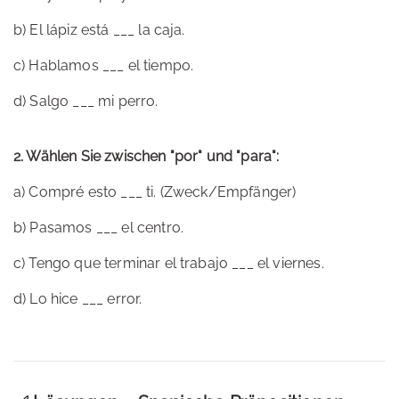
b) El lápiz está ___ la caja.
c) Hablamos ___ el tiempo.
d) Salgo ___ mi perro.
2. Wählen Sie zwischen "por" und "para":
a) Compré esto ___ ti. (Zweck/Empfänger)
b) Pasamos ___ el centro.
c) Tengo que terminar el trabajo ___ el viernes.
d) Lo hice ___ error.