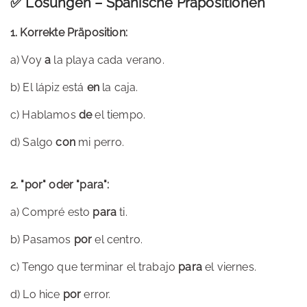
✅ Lösungen – Spanische Präpositionen
1. Korrekte Präposition:
a) Voy
a
la playa cada verano.
b) El lápiz está
en
la caja.
c) Hablamos
de
el tiempo.
d) Salgo
con
mi perro.
2. "por" oder "para":
a) Compré esto
para
ti.
b) Pasamos
por
el centro.
c) Tengo que terminar el trabajo
para
el viernes.
d) Lo hice
por
error.