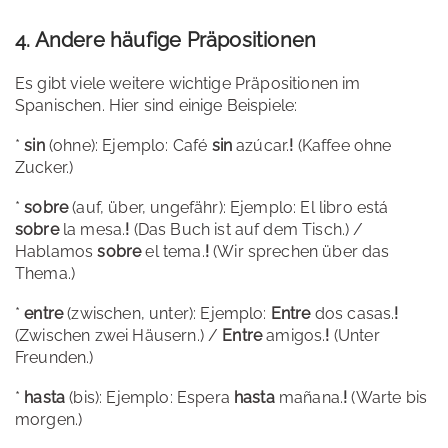
4. Andere häufige Präpositionen
Es gibt viele weitere wichtige Präpositionen im
Spanischen. Hier sind einige Beispiele:
*
sin
(ohne): Ejemplo: Café
sin
azúcar.
!
(Kaffee ohne
Zucker.)
*
sobre
(auf, über, ungefähr): Ejemplo: El libro está
sobre
la mesa.
!
(Das Buch ist auf dem Tisch.) /
Hablamos
sobre
el tema.
!
(Wir sprechen über das
Thema.)
*
entre
(zwischen, unter): Ejemplo:
Entre
dos casas.
!
(Zwischen zwei Häusern.) /
Entre
amigos.
!
(Unter
Freunden.)
*
hasta
(bis): Ejemplo: Espera
hasta
mañana.
!
(Warte bis
morgen.)