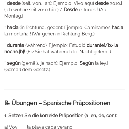
*
desde
(seit, von... an): Ejemplo: Vivo aquí
desde
2010.
!
(Ich wohne seit 2010 hier.) /
Desde
el lunes.
!
(Ab
Montag.)
*
hacia
(in Richtung, gegen): Ejemplo: Caminamos
hacia
la montaña.
!
(Wir gehen in Richtung Berg.)
*
durante
(während): Ejemplo: Estudió
durante[/b> la
noche.[b]!
(Er/Sie hat während der Nacht gelernt.)
*
según
(gemäß, je nach): Ejemplo:
Según
la ley.
!
(Gemäß dem Gesetz.)
📝 Übungen – Spanische Präpositionen
1. Setzen Sie die korrekte Präposition (a, en, de, con):
a) Voy ___ la playa cada verano.