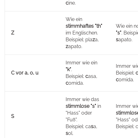
c
ine.
Wie ein
stimmhaftes "th"
Wie ein n
Z
im Englischen.
"s"
. Beispi
Beispiel: pla
z
a,
s
apato.
z
apato.
Immer wie ein
Immer wi
"k"
.
C vor a, o, u
Beispiel:
Beispiel:
c
asa,
c
omida.
c
omida.
Immer wie das
stimmlose "s"
in
Immer wi
"Hass" oder
stimmlose
S
"Fuß".
"Hass" ode
Beispiel: ca
s
a,
Beispiel: 
s
ol.