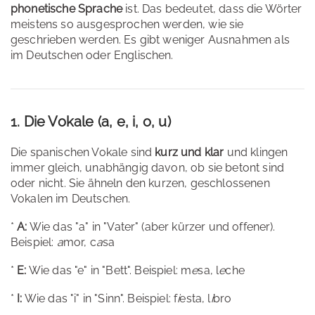
phonetische Sprache
ist. Das bedeutet, dass die Wörter
meistens so ausgesprochen werden, wie sie
geschrieben werden. Es gibt weniger Ausnahmen als
im Deutschen oder Englischen.
1. Die Vokale (a, e, i, o, u)
Die spanischen Vokale sind
kurz und klar
und klingen
immer gleich, unabhängig davon, ob sie betont sind
oder nicht. Sie ähneln den kurzen, geschlossenen
Vokalen im Deutschen.
*
A:
Wie das "a" in "Vater" (aber kürzer und offener).
Beispiel:
a
mor, c
a
sa
*
E:
Wie das "e" in "Bett". Beispiel: m
e
sa, l
e
che
*
I:
Wie das "i" in "Sinn". Beispiel: f
i
esta, l
i
bro