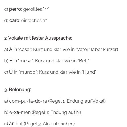
c)
perro
: gerolltes "rr"
d)
caro
: einfaches "r"
2. Vokale mit fester Aussprache:
a)
A
in "casa": Kurz und klar wie in "Vater" (aber kürzer)
b)
E
in "mesa": Kurz und klar wie in "Bett"
c)
U
in "mundo": Kurz und klar wie in "Hund"
3. Betonung:
a) com-pu-ta-
do
-ra (Regel 1: Endung auf Vokal)
b) e-
xa
-men (Regel 1: Endung auf N)
c)
ár
-bol (Regel 3: Akzentzeichen)