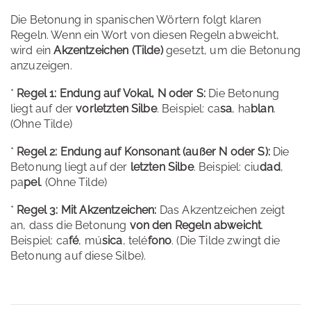
Die Betonung in spanischen Wörtern folgt klaren
Regeln. Wenn ein Wort von diesen Regeln abweicht,
wird ein
Akzentzeichen (Tilde)
gesetzt, um die Betonung
anzuzeigen.
*
Regel 1: Endung auf Vokal, N oder S:
Die Betonung
liegt auf der
vorletzten Silbe
. Beispiel: ca
sa
, ha
blan
.
(Ohne Tilde)
*
Regel 2: Endung auf Konsonant (außer N oder S):
Die
Betonung liegt auf der
letzten Silbe
. Beispiel: ciu
dad
,
pa
pel
. (Ohne Tilde)
*
Regel 3: Mit Akzentzeichen:
Das Akzentzeichen zeigt
an, dass die Betonung
von den Regeln abweicht
.
Beispiel: ca
fé
, mú
sica
, telé
fono
. (Die Tilde zwingt die
Betonung auf diese Silbe).