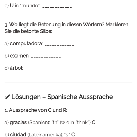
c)
U
in "mundo": ____________
3. Wo liegt die Betonung in diesen Wörtern? Markieren
Sie die betonte Silbe:
a)
computadora
: ____________
b)
examen
: ____________
c)
árbol
: ____________
✅ Lösungen – Spanische Aussprache
1. Aussprache von C und R:
a)
gracias
(Spanien): "th" (wie in "think")
C
b)
ciudad
(Lateinamerika): "s"
C