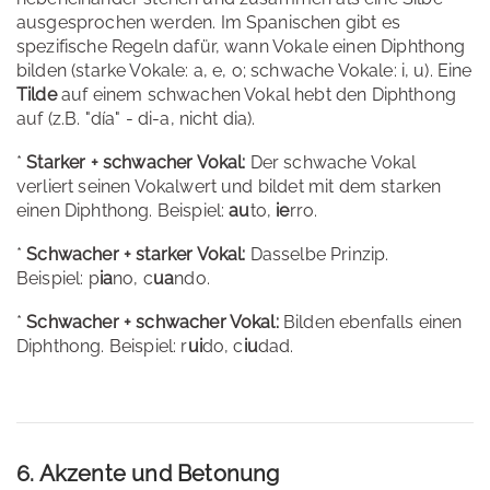
ausgesprochen werden. Im Spanischen gibt es
spezifische Regeln dafür, wann Vokale einen Diphthong
bilden (starke Vokale: a, e, o; schwache Vokale: i, u). Eine
Tilde
auf einem schwachen Vokal hebt den Diphthong
auf (z.B. "día" - di-a, nicht dia).
*
Starker + schwacher Vokal:
Der schwache Vokal
verliert seinen Vokalwert und bildet mit dem starken
einen Diphthong. Beispiel:
au
to,
ie
rro.
*
Schwacher + starker Vokal:
Dasselbe Prinzip.
Beispiel: p
ia
no, c
ua
ndo.
*
Schwacher + schwacher Vokal:
Bilden ebenfalls einen
Diphthong. Beispiel: r
ui
do, c
iu
dad.
6. Akzente und Betonung