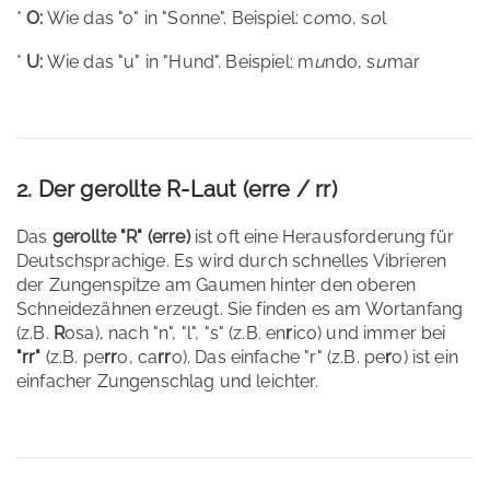
*
O:
Wie das "o" in "Sonne". Beispiel: c
o
mo, s
o
l
*
U:
Wie das "u" in "Hund". Beispiel: m
u
ndo, s
u
mar
2. Der gerollte R-Laut (erre / rr)
Das
gerollte "R" (erre)
ist oft eine Herausforderung für
Deutschsprachige. Es wird durch schnelles Vibrieren
der Zungenspitze am Gaumen hinter den oberen
Schneidezähnen erzeugt. Sie finden es am Wortanfang
(z.B.
R
osa), nach "n", "l", "s" (z.B. en
r
ico) und immer bei
"rr"
(z.B. pe
rr
o, ca
rr
o). Das einfache "r" (z.B. pe
r
o) ist ein
einfacher Zungenschlag und leichter.