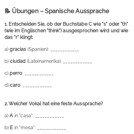
📝 Übungen – Spanische Aussprache
1. Entscheiden Sie, ob der Buchstabe C wie "s" oder "th"
(wie im Englischen "think") ausgesprochen wird und wie
das "r" klingt:
a)
gracias
(Spanien): ____________
b)
ciudad
(Lateinamerika): ____________
c)
perro
: ____________
d)
caro
: ____________
2. Welcher Vokal hat eine feste Aussprache?
a)
A
in "casa": ____________
b)
E
in "mesa": ____________