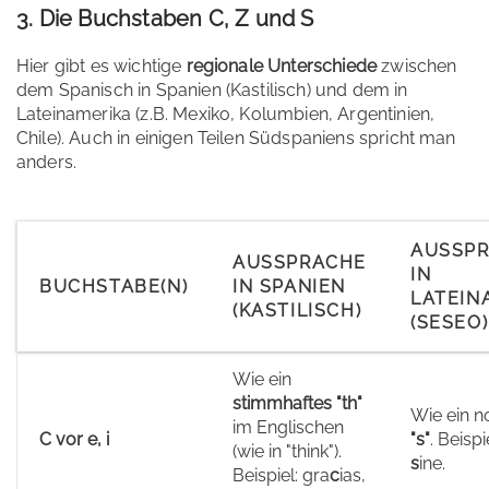
3. Die Buchstaben C, Z und S
Hier gibt es wichtige
regionale Unterschiede
zwischen
dem Spanisch in Spanien (Kastilisch) und dem in
Lateinamerika (z.B. Mexiko, Kolumbien, Argentinien,
Chile). Auch in einigen Teilen Südspaniens spricht man
anders.
AUSSP
AUSSPRACHE
IN
BUCHSTABE(N)
IN SPANIEN
LATEIN
(KASTILISCH)
(SESEO)
Wie ein
stimmhaftes "th"
Wie ein n
im Englischen
C vor e, i
"s"
. Beispi
(wie in "think").
s
ine.
Beispiel: gra
c
ias,