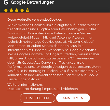
Google Bewertungen
4,8 von 5 Sternen
Diese Webseite verwendet Cookies
basierend auf 254 Bewertungen
Wir verwenden Cookies, um die Zugriffe auf unsere Website
Stand: Juli 2026
zu analysieren und zu optimieren. Dafür benötigen wir Ihre
Zustimmung. Es werden keine Daten an soziale Medien
weitergeleitet. Mit dem Klick auf "Ablehnen" werden nur
technisch notwendige Cookies gesetzt. Mit dem Klick auf
Top 5
"Annehmen" erlauben Sie uns darüber hinaus Ihre
Interaktionen mit unseren Webseiten bei Google Analytics
der deutschen Sprachreisenveranstalter
sowie Google Optimize und Hotjar zu tracken, was uns dabei
hilft, unser Angebot stetig zu verbessern. Wir verwenden
laut Studie „Berufliche Weiterbildung 2026” des SZ Instituts
ebenfalls Google Ads Conversion Tracking, um die
der
Süddeutschen Zeitung
Performance unserer Google-Anzeigen zu verbessern. Wenn
das für Sie in Ordnung ist, klicken Sie auf „Alle aktivieren“. Sie
können auch Ihre Auswahl anpassen, indem Sie auf „Cookie-
Mehr erfahren
Einstellungen“ klicken.
Weitere Informationen:
Datenschutzerklärung
|
Impressum
|
Ablehnen
EINSTELLEN
ANNEHMEN
Auszeichnungen & Mitgliedschaften