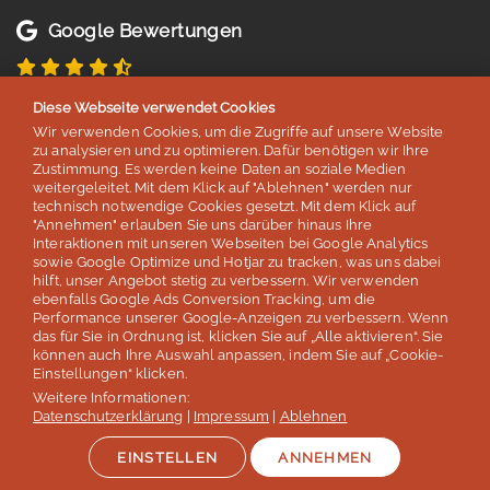
Google Bewertungen
4,8 von 5 Sternen
Diese Webseite verwendet Cookies
basierend auf 254 Bewertungen
Wir verwenden Cookies, um die Zugriffe auf unsere Website
Stand: Juli 2026
zu analysieren und zu optimieren. Dafür benötigen wir Ihre
Zustimmung. Es werden keine Daten an soziale Medien
weitergeleitet. Mit dem Klick auf "Ablehnen" werden nur
technisch notwendige Cookies gesetzt. Mit dem Klick auf
Top 5
"Annehmen" erlauben Sie uns darüber hinaus Ihre
Interaktionen mit unseren Webseiten bei Google Analytics
der deutschen Sprachreisenveranstalter
sowie Google Optimize und Hotjar zu tracken, was uns dabei
hilft, unser Angebot stetig zu verbessern. Wir verwenden
laut Studie „Berufliche Weiterbildung 2026” des SZ Instituts
ebenfalls Google Ads Conversion Tracking, um die
der
Süddeutschen Zeitung
Performance unserer Google-Anzeigen zu verbessern. Wenn
das für Sie in Ordnung ist, klicken Sie auf „Alle aktivieren“. Sie
können auch Ihre Auswahl anpassen, indem Sie auf „Cookie-
Mehr erfahren
Einstellungen“ klicken.
Weitere Informationen:
Datenschutzerklärung
|
Impressum
|
Ablehnen
EINSTELLEN
ANNEHMEN
Auszeichnungen & Mitgliedschaften