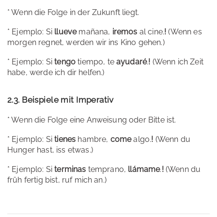
* Wenn die Folge in der Zukunft liegt.
* Ejemplo: Si
llueve
mañana,
iremos
al cine.
!
(Wenn es
morgen regnet, werden wir ins Kino gehen.)
* Ejemplo: Si
tengo
tiempo, te
ayudaré
.
!
(Wenn ich Zeit
habe, werde ich dir helfen.)
2.3. Beispiele mit Imperativ
* Wenn die Folge eine Anweisung oder Bitte ist.
* Ejemplo: Si
tienes
hambre,
come
algo.
!
(Wenn du
Hunger hast, iss etwas.)
* Ejemplo: Si
terminas
temprano,
llámame
.
!
(Wenn du
früh fertig bist, ruf mich an.)