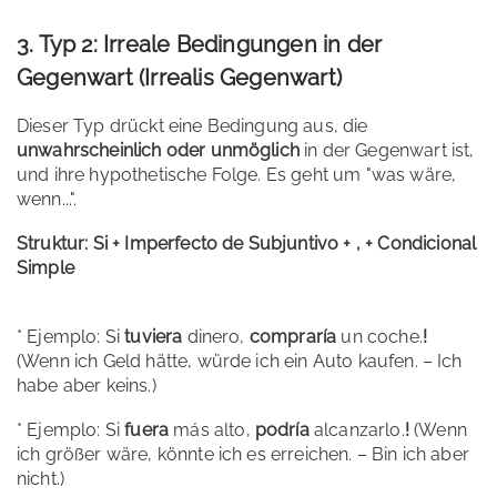
3. Typ 2: Irreale Bedingungen in der
Gegenwart (Irrealis Gegenwart)
Dieser Typ drückt eine Bedingung aus, die
unwahrscheinlich oder unmöglich
in der Gegenwart ist,
und ihre hypothetische Folge. Es geht um "was wäre,
wenn...".
Struktur:
Si + Imperfecto de Subjuntivo + , + Condicional
Simple
* Ejemplo: Si
tuviera
dinero,
compraría
un coche.
!
(Wenn ich Geld hätte, würde ich ein Auto kaufen. – Ich
habe aber keins.)
* Ejemplo: Si
fuera
más alto,
podría
alcanzarlo.
!
(Wenn
ich größer wäre, könnte ich es erreichen. – Bin ich aber
nicht.)