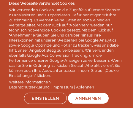
4,8 von 5 Sternen
Diese Webseite verwendet Cookies
basierend auf 254 Bewertungen
Wir verwenden Cookies, um die Zugriffe auf unsere Website
Stand: Juli 2026
zu analysieren und zu optimieren. Dafür benötigen wir Ihre
Zustimmung. Es werden keine Daten an soziale Medien
weitergeleitet. Mit dem Klick auf "Ablehnen" werden nur
technisch notwendige Cookies gesetzt. Mit dem Klick auf
Top 5
"Annehmen" erlauben Sie uns darüber hinaus Ihre
Interaktionen mit unseren Webseiten bei Google Analytics
der deutschen Sprachreisenveranstalter
sowie Google Optimize und Hotjar zu tracken, was uns dabei
hilft, unser Angebot stetig zu verbessern. Wir verwenden
laut Studie „Berufliche Weiterbildung 2026” des SZ Instituts
ebenfalls Google Ads Conversion Tracking, um die
der
Süddeutschen Zeitung
Performance unserer Google-Anzeigen zu verbessern. Wenn
das für Sie in Ordnung ist, klicken Sie auf „Alle aktivieren“. Sie
können auch Ihre Auswahl anpassen, indem Sie auf „Cookie-
Mehr erfahren
Einstellungen“ klicken.
Weitere Informationen:
Datenschutzerklärung
|
Impressum
|
Ablehnen
EINSTELLEN
ANNEHMEN
Auszeichnungen & Mitgliedschaften