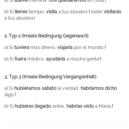
a) Si
llueve
mañana,
nos quedaremos
en casa.
!
b) Si
tienes
tiempo,
visita
a tus abuelos.
!
(oder
visitarás
a tus abuelos)
2. Typ 2 (Irreale Bedingung Gegenwart):
a) Si
tuviera
más dinero,
viajaría
por el mundo.
!
b) Si
fuera
médico,
ayudaría
a mucha gente.
!
3. Typ 3 (Irreale Bedingung Vergangenheit):
a) Si
hubiéramos sabido
la verdad,
habríamos dicho
algo.
!
b) Si
hubieras llegado
antes,
habrías visto
a María.
!